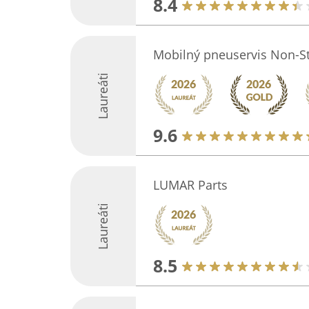
8.4
Mobilný pneuservis Non-S
Laureáti
9.6
LUMAR Parts
Laureáti
8.5