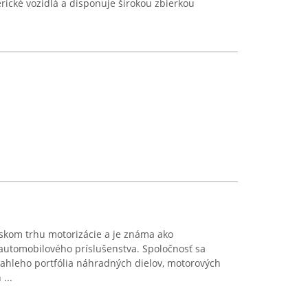
ické vozidlá a disponuje širokou zbierkou
skom trhu motorizácie a je známa ako
automobilového príslušenstva. Spoločnosť sa
iahleho portfólia náhradných dielov, motorových
...