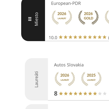
European-PDR
Miesto
III
10.0
Autos Slovakia
Laureáti
8