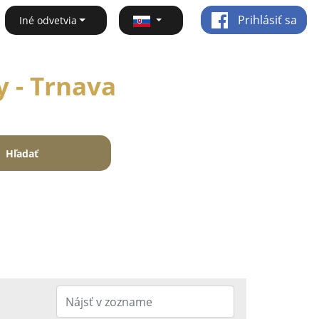
Prihlásiť sa
Iné odvetvia
y - Trnava
Hľadať