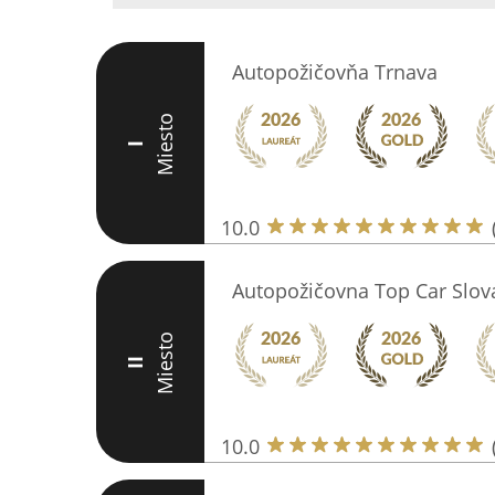
Autopožičovňa Trnava
Miesto
I
10.0
Autopožičovna Top Car Slovak
Miesto
II
10.0