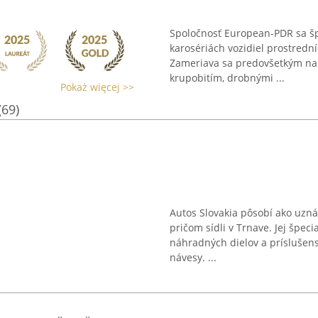
Spoločnosť European-PDR sa špe
karosériách vozidiel prostredn
Zameriava sa predovšetkým na
krupobitím, drobnými ...
Pokaż więcej >>
(69)
Autos Slovakia pôsobí ako uznáv
pričom sídli v Trnave. Jej špec
náhradných dielov a príslušens
návesy. ...