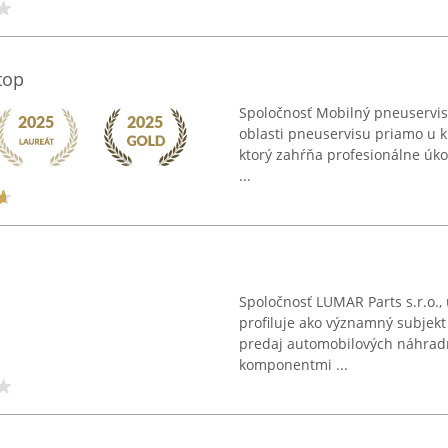
top
Spoločnosť Mobilný pneuservis
oblasti pneuservisu priamo u kl
ktorý zahŕňa profesionálne úko
...
Spoločnosť LUMAR Parts s.r.o., 
profiluje ako významný subjek
predaj automobilových náhradn
komponentmi ...