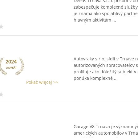
DePas Trnava s.r.o. pôsobí v obl
zabezpečuje komplexné služby 
je známa ako spoľahlivý partne
hlavným aktivitám ...
Autovraky s.r.o. sídli v Trnave
autorizovaných spracovateľov s
profiluje ako dôležitý subjekt v
ponúka komplexné ...
Pokaż więcej >>
Garage V8 Trnava je významným
amerických automobilov v Trnav