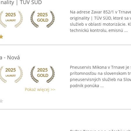
inality | TÜV SÜD
Na adrese Zavar 852/1 v Trnave
originality | TÜV SÜD, ktoré 
služieb v oblasti motorizácie.
technickú kontrolu, emisnú ...
a - Nová
Pneuservis Mikona v Trnave je
prítomnosťou na slovenskom tr
pneuservisných služieb na Slov
podnik ponúka ...
Pokaż więcej >>