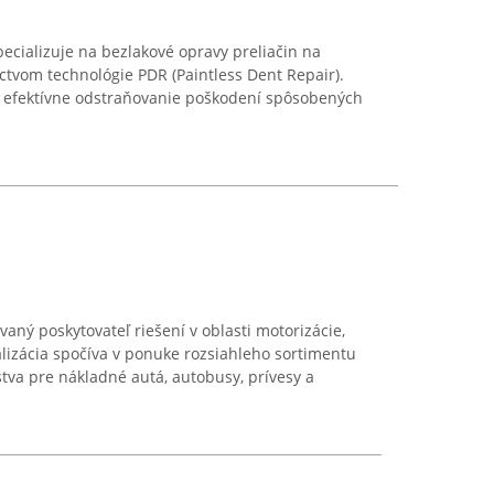
cializuje na bezlakové opravy preliačin na
íctvom technológie PDR (Paintless Dent Repair).
 efektívne odstraňovanie poškodení spôsobených
aný poskytovateľ riešení v oblasti motorizácie,
ializácia spočíva v ponuke rozsiahleho sortimentu
tva pre nákladné autá, autobusy, prívesy a