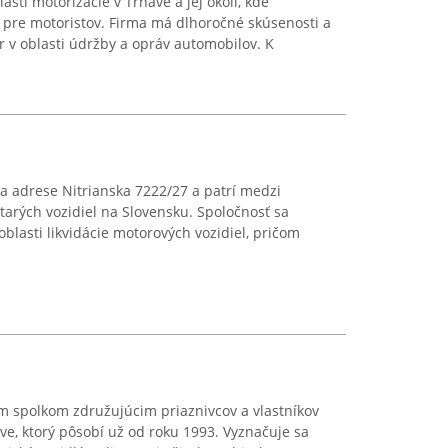
asti motorizácie v Trnave a jej okolí, kde
pre motoristov. Firma má dlhoročné skúsenosti a
r v oblasti údržby a opráv automobilov. K
 na adrese Nitrianska 7222/27 a patrí medzi
tarých vozidiel na Slovensku. Spoločnosť sa
 oblasti likvidácie motorových vozidiel, pričom
 spolkom združujúcim priaznivcov a vlastníkov
e, ktorý pôsobí už od roku 1993. Vyznačuje sa