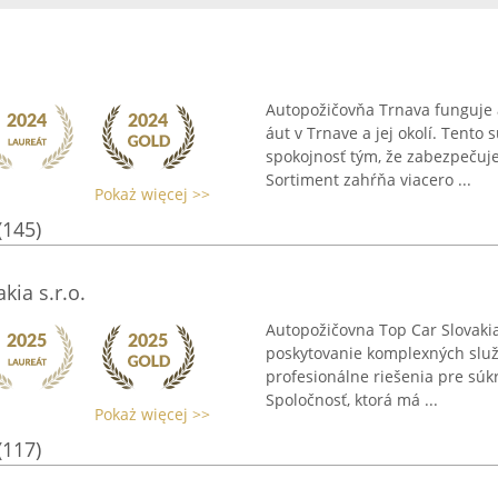
Autopožičovňa Trnava funguje 
áut v Trnave a jej okolí. Tento
spokojnosť tým, že zabezpečuj
Sortiment zahŕňa viacero ...
Pokaż więcej >>
(145)
ia s.r.o.
Autopožičovna Top Car Slovakia 
poskytovanie komplexných služ
profesionálne riešenia pre súk
Spoločnosť, ktorá má ...
Pokaż więcej >>
(117)