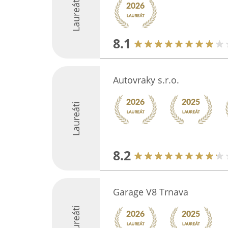
Laureáti
8.1
Autovraky s.r.o.
Laureáti
8.2
Garage V8 Trnava
Laureáti