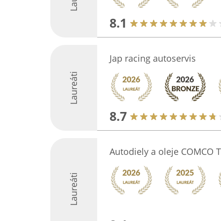
8.1
Jap racing autoservis
Laureáti
8.7
Autodiely a oleje COMCO 
Laureáti