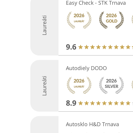
Easy Check - STK Trnava
Laureáti
9.6
Autodiely DODO
Laureáti
8.9
Autosklo H&D Trnava