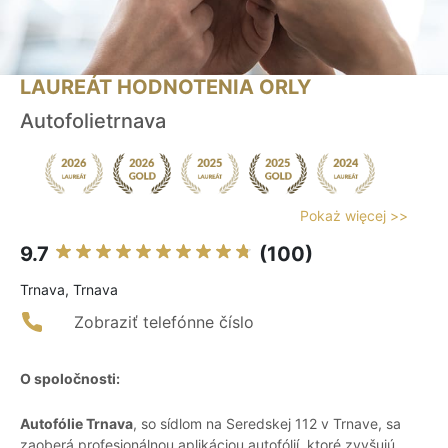
LAUREÁT HODNOTENIA ORLY
Autofolietrnava
Pokaż więcej >>
9.7
(100)
Trnava, Trnava
Zobraziť telefónne číslo
O spoločnosti:
Autofólie Trnava
, so sídlom na Seredskej 112 v Trnave, sa
zaoberá profesionálnou aplikáciou autofólií, ktoré zvyšujú