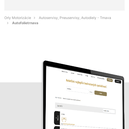
Orly Motorizácie
Autoservisy, Pneuservisy, Autodiely - Trnava
Autofolietrnava