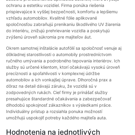
ochranu a estetiku vozidiel. Firma ponúka riešenia
prispievajúce k vyššej bezpečnosti, komfortu a lepšiemu
vzhľadu automobilov. Kvalitné fólie aplikované
spoločnosťou zabraňujú prenikaniu škodlivého UV žiarenia
do interiéru, znižujú prehrievanie vozidla a poskytujú
zvýšenú úroveň súkromia pre majiteľov áut.
Okrem samotnej inštalácie autofólií sa spoločnosť venuje aj
dôkladnej starostlivosti o automobily prostredníctvom
ručného umývania a podrobného tepovania interiérov. Ich
služby sú určené klientom, ktorí očakávajú vysokú úroveň
precíznosti a spoľahlivosti v komplexnej údržbe
automobilov a ich vonkajšej úprave. Dlhoročná prax a
dôraz na detail dávajú záruku, že vozidlá sú v
zodpovedných rukách. Cieľ firmy je prinášať služby
presahujúce štandardné očakávania a zabezpečovať
dlhodobú spokojnosť zákazníkov s výsledkami práce.
Individuálny prístup a rozsiahla ponuka možností
umožňujú uspokojiť potreby každého majiteľa auta.
Hodnotenia na jednotlivých