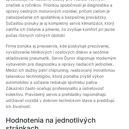
značiek a ročníkov. Prioritou spoločnosti je diagnostika a
opravy cestných motorových vozidiel, pričom cieľom je
zabezpečenie ich spoľahlivej a bezpečnej prevádzky.
Súčasťou ponuky je aj kompletný servis klimatizácií, ktorý
zahŕňa ich čistenie a plnenie, čo zvyšuje komfort pri jazde
počas rôznych ročných období.
Firma ponúka aj pneuservis, kde poskytuje prezúvanie,
vyvažovanie hliníkových i oceľových diskov a sezónne
skladovanie pneumatík. Servis Ďurov disponuje moderným
vybavením pre diagnostiku a opravy riadiacich jednotiek.
Medzi ich služby patrí chiptuning, realizovaný inovatívnou
talianskou technológiou, ktorá pomáha zvýšiť výkon
automobilov a súčasne redukuje spotrebu paliva.
Zákazníci často oceňujú profesionalitu a ústretovosť
kolektívu. Pravidelný servis a prehliadky napomáhajú
udržiavať vozidlá v dobrom technickom stave a predlžujú
ich životnosť.
Hodnotenia na jednotlivých
stránkach