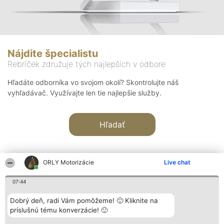
Nájdite špecialistu
Rebríček združuje tých najlepších v odbore
Hľadáte odborníka vo svojom okolí? Skontrolujte náš
vyhľadávač. Využívajte len tie najlepšie služby.
Hľadať
ORLY Motorizácie
Live chat
07:44
Organizátor hodnotenia
Hodnotenie
Kontakt
Dobrý deň, radi Vám pomôžeme! 🙂 Kliknite na
Bright Side Solutions sp. z o.
Laureáti
Kontakt
príslušnú tému konverzácie! 🙂
o. sp. k.
Lista
ul. Ruska 22
wszystkich