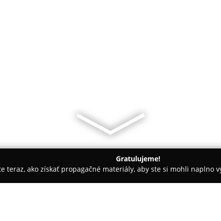
Gratulujeme!
ite teraz, ako získať propagačné materiály, aby ste si mohli naplno 
iely - Brestovany
Autoservis Dulovec