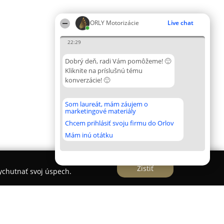
ORLY Motorizácie
Live chat
22:29
Dobrý deň, radi Vám pomôžeme! 🙂
Kliknite na príslušnú tému
konverzácie! 🙂
Som laureát, mám záujem o
marketingové materiály
Chcem prihlásiť svoju firmu do Orlov
Mám inú otátku
Zistiť
vychutnať svoj úspech.