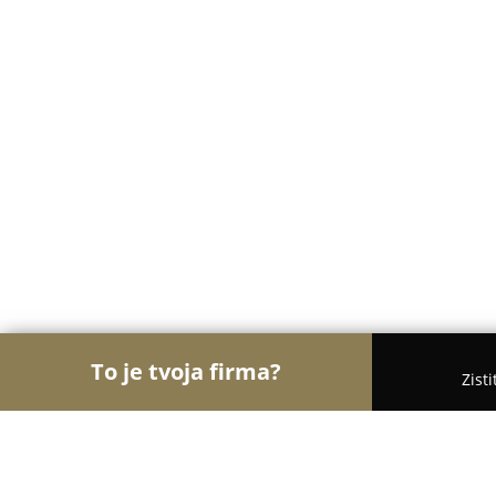
To je tvoja firma?
Zist
Orly Motorizácie
Autoservisy, Pneuservisy, Autod