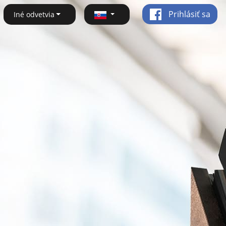
Prihlásiť sa
Iné odvetvia