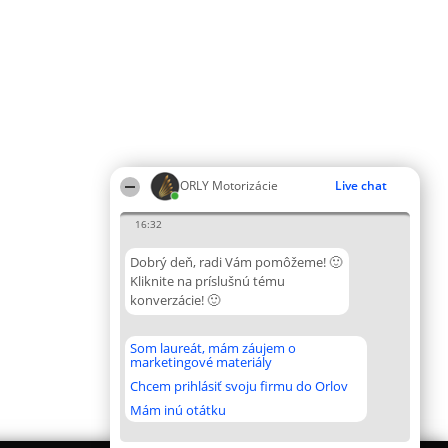
ORLY Motorizácie
Live chat
16:32
Dobrý deň, radi Vám pomôžeme! 🙂
Kliknite na príslušnú tému
konverzácie! 🙂
Som laureát, mám záujem o
marketingové materiály
Chcem prihlásiť svoju firmu do Orlov
Mám inú otátku