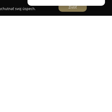
Zistiť
vychutnať svoj úspech.
Zavarskej ulici 10/B v Trnave, pôsobí v oblasti
Spoločnosť sa vyznačuje dlhoročnými
m, vďaka čomu patrí k popredným
ých s opravou a výmenou čelných skiel na
špeciálne opravy a výmeny autoskiel pre osobné a
sy, pričom poskytuje tiež kalibráciu kamier pre
í v oblasti autoskiel ponúka Autoglas Trnava
 a predaj náhradných dielov. Medzi poskytované
vo, ako aj komplexná administratíva poistných