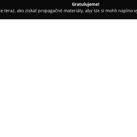
Gratulujeme!
ite teraz, ako získať propagačné materiály, aby ste si mohli naplno 
iely - Trnava
Autoglas Trnava
O spoločnosti:
Autoglas Trnava
, so sídlom na 
motorizácie už od roku 1992. 
skúsenosťami a skúseným tímo
poskytovateľom služieb spojen
Pokaż więcej >>
Slovensku. Jej činnosť zahŕňa 
nákladné vozidlá, ako aj autobu
systémy ADAS.
Okrem špecializovaných činnost
rozšírené autoservisné služby
služby patrí odborné poradenst