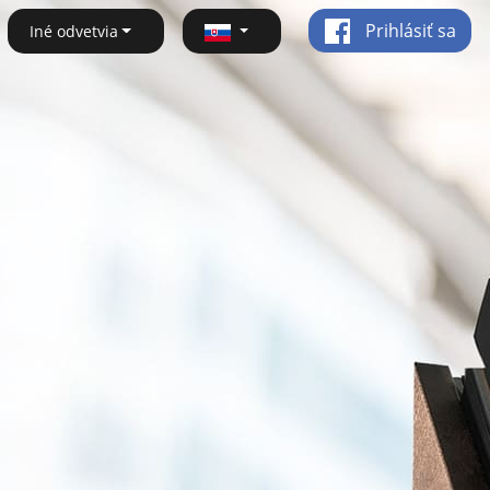
Prihlásiť sa
Iné odvetvia