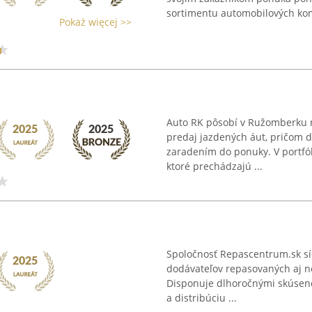
sortimentu automobilových kom
Pokaż więcej >>
Auto RK pôsobí v Ružomberku n
predaj jazdených áut, pričom d
zaradením do ponuky. V portfó
ktoré prechádzajú ...
Spoločnosť Repascentrum.sk s
dodávateľov repasovaných aj no
Disponuje dlhoročnými skúseno
a distribúciu ...