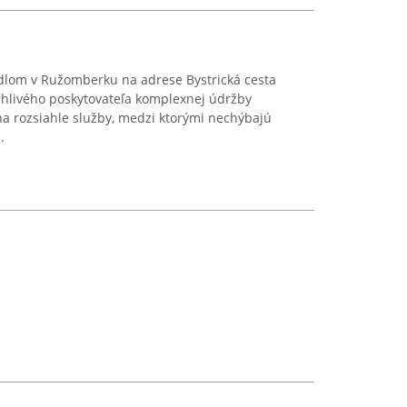
ídlom v Ružomberku na adrese Bystrická cesta
ahlivého poskytovateľa komplexnej údržby
 na rozsiahle služby, medzi ktorými nechýbajú
.