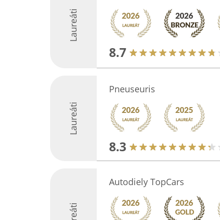
Laureáti
8.7
Pneuseuris
Laureáti
8.3
Autodiely TopCars
Laureáti