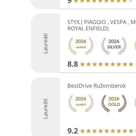
9
STYX ( PIAGGIO , VESPA , M
ROYAL ENFIELD)
Laureáti
8.8
BestDrive Ružomberok
Laureáti
9.2