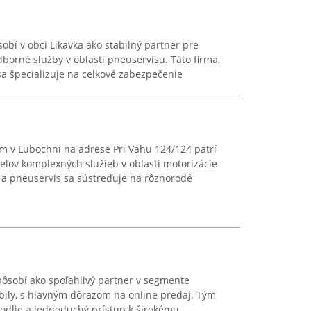
obí v obci Likavka ako stabilný partner pre
dborné služby v oblasti pneuservisu. Táto firma,
sa špecializuje na celkové zabezpečenie
m v Ľubochni na adrese Pri Váhu 124/124 patrí
ľov komplexných služieb v oblasti motorizácie
 a pneuservis sa sústreďuje na rôznorodé
pôsobí ako spoľahlivý partner v segmente
ily, s hlavným dôrazom na online predaj. Tým
dlie a jednoduchý prístup k širokému