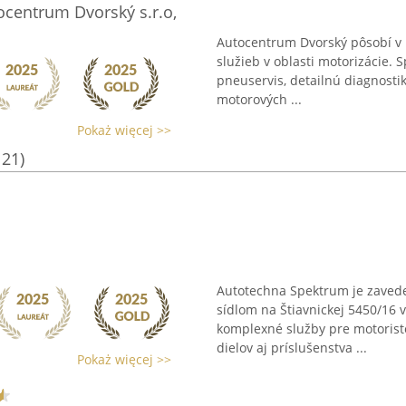
ocentrum Dvorský s.r.o,
Autocentrum Dvorský pôsobí v 
služieb v oblasti motorizácie. 
pneuservis, detailnú diagnosti
motorových ...
Pokaż więcej >>
121)
Autotechna Spektrum je zavede
sídlom na Štiavnickej 5450/16 
komplexné služby pre motorist
dielov aj príslušenstva ...
Pokaż więcej >>