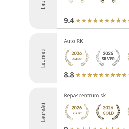
9.4
Auto RK
Laureáti
8.8
Repascentrum.sk
Laureáti