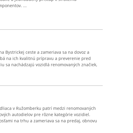
ponentov. ...
a Bystrickej ceste a zameriava sa na dovoz a
bá na ich kvalitnú prípravu a preverenie pred
liu sa nachádzajú vozidlá renomovaných značiek,
ídliaca v Ružomberku patrí medzi renomovaných
vých autodielov pre rôzne kategórie vozidiel.
sťami na trhu a zameriava sa na predaj, obnovu