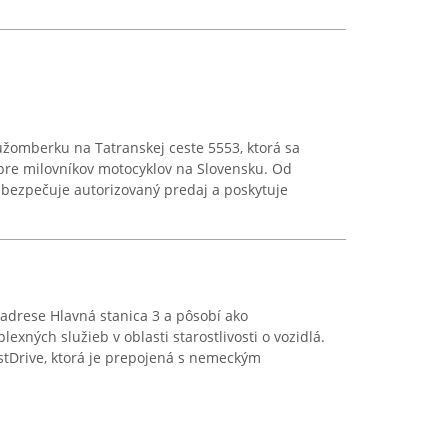
Ružomberku na Tatranskej ceste 5553, ktorá sa
 pre milovníkov motocyklov na Slovensku. Od
abezpečuje autorizovaný predaj a poskytuje
adrese Hlavná stanica 3 a pôsobí ako
xných služieb v oblasti starostlivosti o vozidlá.
estDrive, ktorá je prepojená s nemeckým