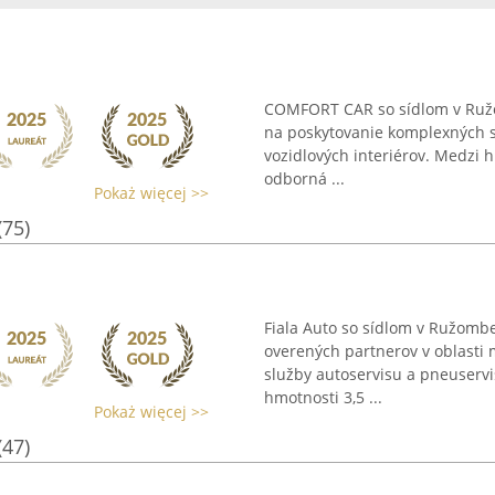
COMFORT CAR so sídlom v Ružom
na poskytovanie komplexných slu
vozidlových interiérov. Medzi h
odborná ...
Pokaż więcej >>
(75)
Fiala Auto so sídlom v Ružombe
overených partnerov v oblasti
služby autoservisu a pneuservi
hmotnosti 3,5 ...
Pokaż więcej >>
(47)