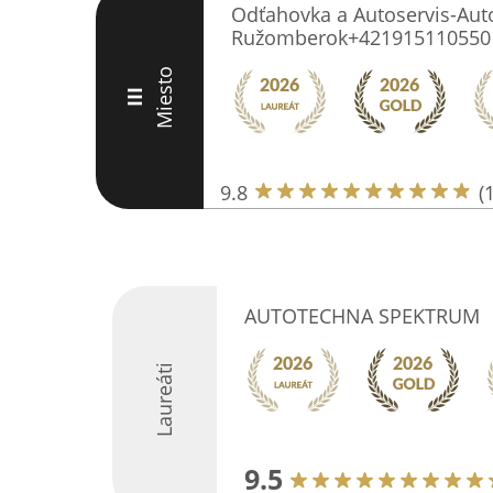
Odťahovka a Autoservis-Aut
Ružomberok+421915110550
Miesto
III
9.8
(
AUTOTECHNA SPEKTRUM
Laureáti
9.5