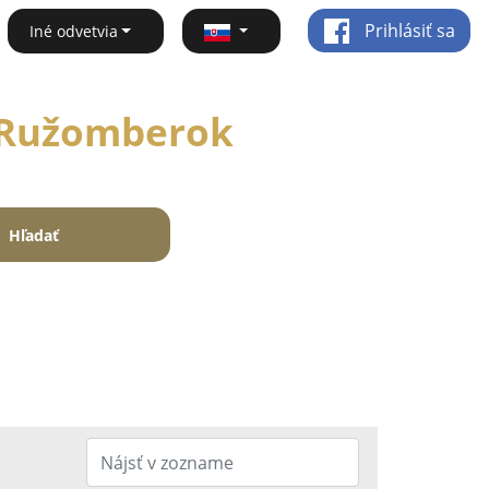
Prihlásiť sa
Iné odvetvia
- Ružomberok
Hľadať