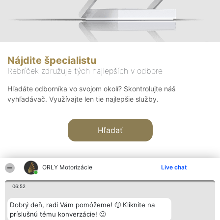
Nájdite špecialistu
Rebríček združuje tých najlepších v odbore
Hľadáte odborníka vo svojom okolí? Skontrolujte náš
vyhľadávač. Využívajte len tie najlepšie služby.
Hľadať
ORLY Motorizácie
Live chat
06:52
Organizátor hodnotenia
Hodnotenie
Kontakt
Dobrý deň, radi Vám pomôžeme! 🙂 Kliknite na
Bright Side Solutions sp. z o.
Laureáti
Kontakt
príslušnú tému konverzácie! 🙂
o. sp. k.
Lista