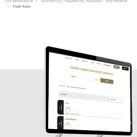
Orly Motorizácie
Autoservisy, Pneuservisy, Autodiely - Ružomberok
Fiala Auto