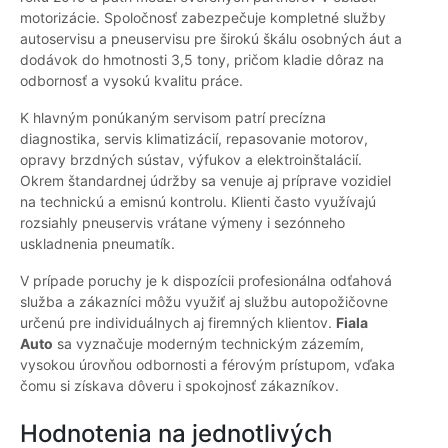
motorizácie. Spoločnosť zabezpečuje kompletné služby
autoservisu a pneuservisu pre širokú škálu osobných áut a
dodávok do hmotnosti 3,5 tony, pričom kladie dôraz na
odbornosť a vysokú kvalitu práce.
K hlavným ponúkaným servisom patrí precízna
diagnostika, servis klimatizácií, repasovanie motorov,
opravy brzdných sústav, výfukov a elektroinštalácií.
Okrem štandardnej údržby sa venuje aj príprave vozidiel
na technickú a emisnú kontrolu. Klienti často využívajú
rozsiahly pneuservis vrátane výmeny i sezónneho
uskladnenia pneumatík.
V prípade poruchy je k dispozícii profesionálna odťahová
služba a zákazníci môžu využiť aj službu autopožičovne
určenú pre individuálnych aj firemných klientov.
Fiala
Auto
sa vyznačuje moderným technickým zázemím,
vysokou úrovňou odbornosti a férovým prístupom, vďaka
čomu si získava dôveru i spokojnosť zákazníkov.
Hodnotenia na jednotlivých