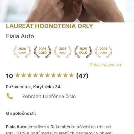
LAUREÁT HODNOTENIA ORLY
Fiala Auto
Pokaż więcej >>
10
(47)
Ružomberok, Korytnická 34
Zobraziť telefónne číslo
O spoločnosti:
Fiala Auto
so sídlom v Ružomberku pôsobí na trhu od
roku 2019 a patrí medzi overených partnerov v oblasti