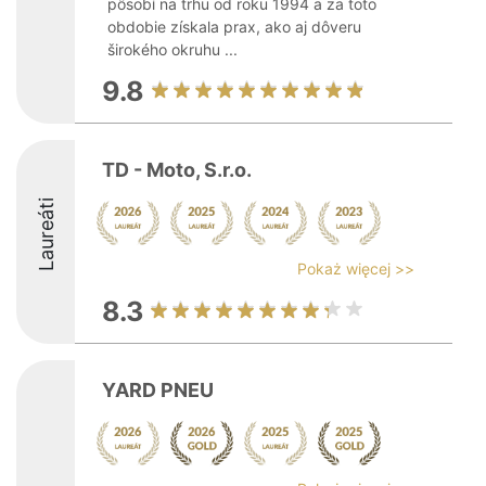
pôsobí na trhu od roku 1994 a za toto
obdobie získala prax, ako aj dôveru
širokého okruhu ...
9.8
TD - Moto, S.r.o.
Laureáti
Pokaż więcej >>
8.3
YARD PNEU