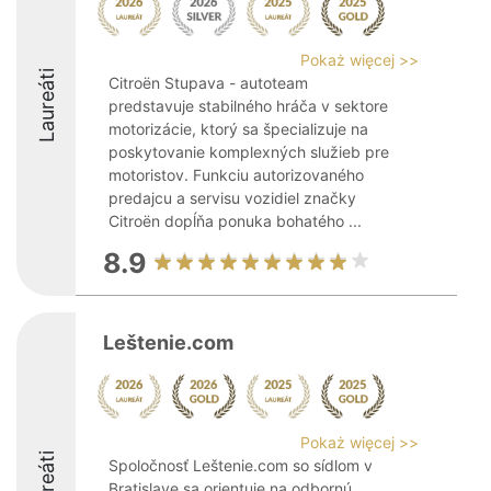
Pokaż więcej >>
Laureáti
Citroën Stupava - autoteam
predstavuje stabilného hráča v sektore
motorizácie, ktorý sa špecializuje na
poskytovanie komplexných služieb pre
motoristov. Funkciu autorizovaného
predajcu a servisu vozidiel značky
Citroën dopĺňa ponuka bohatého ...
8.9
Leštenie.com
Pokaż więcej >>
Laureáti
Spoločnosť Leštenie.com so sídlom v
Bratislave sa orientuje na odbornú