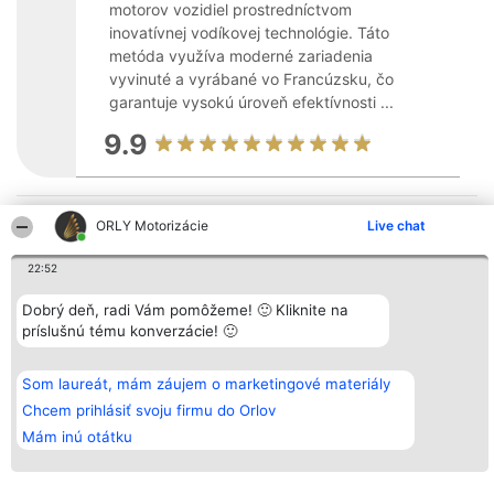
motorov vozidiel prostredníctvom
inovatívnej vodíkovej technológie. Táto
metóda využíva moderné zariadenia
vyvinuté a vyrábané vo Francúzsku, čo
garantuje vysokú úroveň efektívnosti ...
9.9
Organizátor hodnotenia
Hodnotenie
Kontakt
ORLY Motorizácie
Live chat
Bright Side Solutions sp. z o.
Laureáti
Kontakt
o. sp. k.
Lista
22:52
ul. Ruska 22
wszystkich
Wrocław 50-079
Laureatów
KRS 0000749100 | Regon
Podmienky
Dobrý deň, radi Vám pomôžeme! 🙂 Kliknite na
381313360 | NIP 8943132676
Obchodné
príslušnú tému konverzácie! 🙂
+48 508 492 400
podmienky
Zásady
ochrany
Som laureát, mám záujem o marketingové materiály
osobných
údajov
Chcem prihlásiť svoju firmu do Orlov
Mám inú otátku