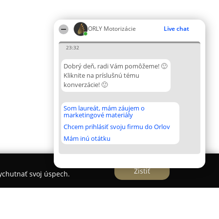
ORLY Motorizácie
Live chat
23:32
Dobrý deň, radi Vám pomôžeme! 🙂
Kliknite na príslušnú tému
konverzácie! 🙂
Som laureát, mám záujem o
marketingové materiály
Chcem prihlásiť svoju firmu do Orlov
Mám inú otátku
Zistiť
vychutnať svoj úspech.