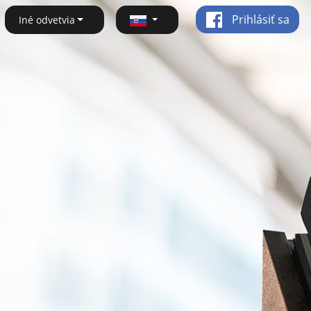
Prihlásiť sa
Iné odvetvia