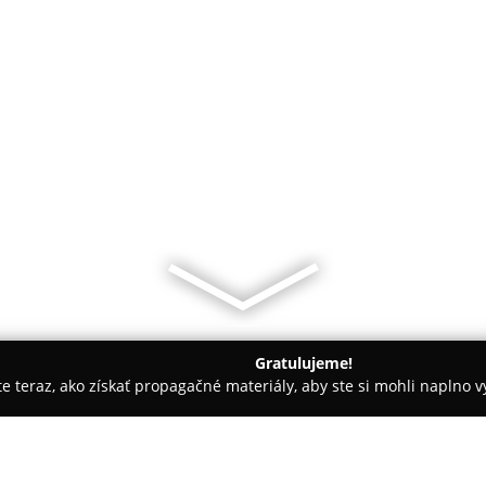
Gratulujeme!
ite teraz, ako získať propagačné materiály, aby ste si mohli naplno 
iely - Bratislava
Autosklo Rusovce