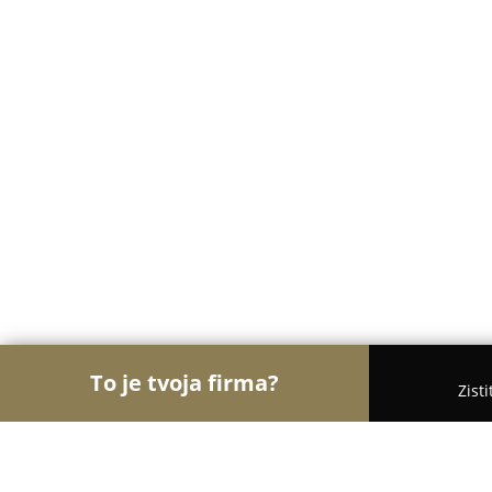
To je tvoja firma?
Zist
Orly Motorizácie
Autoservisy, Pneuservisy, Autod