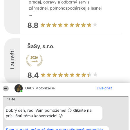
predaj, opravy a odborný servis
záhradnej, poľnohospodárskej a lesnej
...
8.8
ŠaSy, s.r.o.
Laureáti
8.4
ORLY Motorizácie
Live chat
Organizátor hodnotenia
Hodnotenie
Kontakt
17:44
Bright Side Solutions sp. z o.
Laureáti
Kontakt
o. sp. k.
Lista
ul. Ruska 22
wszystkich
Dobrý deň, radi Vám pomôžeme! 🙂 Kliknite na
Wrocław 50-079
Laureatów
príslušnú tému konverzácie! 🙂
KRS 0000749100 | Regon
Podmienky
381313360 | NIP 8943132676
Obchodné
+48 508 492 400
podmienky
Som laureát, mám záujem o marketingové materiály