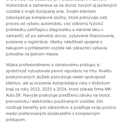
motorizácie a zameriava sa na dovoz nových aj jazdených
vozidiel z krajín Európskej únie. Svojim klientom
zabezpečuje komplexné služby, ktoré pokrývajú celý
proces od výberu automobilu, cez odbornú fyzickú
prehliadku zahŕňajúcu diagnostiku a meranie laku v
zahraničí, až po samotný dovoz, vybavenie financovania,
poistenia a registrácie. Všetky náležitosti spojené s
nákupom a prihlásením vozidla tak zákazníci vybavia
pohodlne na jednom mieste.
Vďaka profesionálnemu a ústretovému prístupu si
spoločnosť vybudovala pevnú reputáciu na trhu. Kvalitu
poskytovaných služieb potvrdzuje nielen spokojnosť
klientov, ale aj ocenenie Autopredajca roka v Košickom
kraji za roky 2022, 2023 a 2024, ktoré získala firma MK-
Auto.SK. Navyše poskytuje predĺženú záruku na motor,
prevodovku i elektroniku používaných vozidiel, čím
rozširuje benefity pre zákazníkov a posilňuje svoju pozíciu
medzi preferovanými dodávateľmi s komplexným
prístupom.