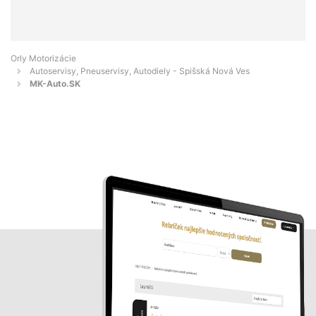
Orly Motorizácie
Autoservisy, Pneuservisy, Autodiely - Spišská Nová Ves
MK-Auto.SK