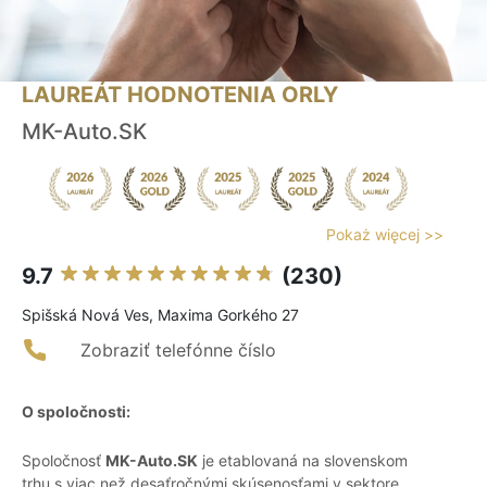
LAUREÁT HODNOTENIA ORLY
MK-Auto.SK
Pokaż więcej >>
9.7
(230)
Spišská Nová Ves, Maxima Gorkého 27
Zobraziť telefónne číslo
O spoločnosti:
Spoločnosť
MK-Auto.SK
je etablovaná na slovenskom
trhu s viac než desaťročnými skúsenosťami v sektore