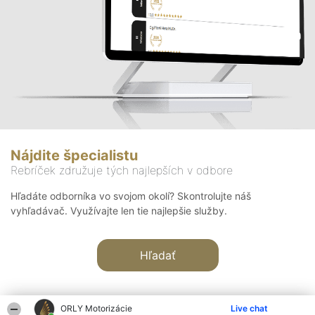
Nájdite špecialistu
Rebríček združuje tých najlepších v odbore
Hľadáte odborníka vo svojom okolí? Skontrolujte náš
vyhľadávač. Využívajte len tie najlepšie služby.
Hľadať
ORLY Motorizácie
Live chat