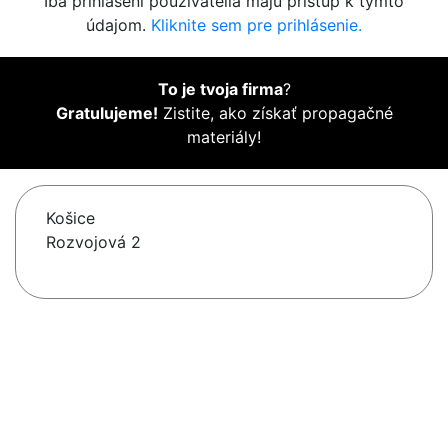
Iba prihlásení používatelia majú prístup k týmto
údajom.
Kliknite sem pre prihlásenie.
To je tvoja firma
?
Gratulujeme!
Zistite, ako získať propagačné
materiály!
Košice
Rozvojová 2