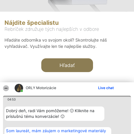
Nájdite špecialistu
Rebríček združuje tých najlepších v odbore
Hľadáte odborníka vo svojom okolí? Skontrolujte náš
vyhľadávač. Využívajte len tie najlepšie služby.
Hľadať
ORLY Motorizácie
Live chat
04:53
Organizátor hodnotenia
Hodnotenie
Kontakt
Dobrý deň, radi Vám pomôžeme! 🙂 Kliknite na
Bright Side Solutions sp. z o.
Laureáti
Kontakt
príslušnú tému konverzácie! 🙂
o. sp. k.
Lista
ul. Ruska 22
wszystkich
Wrocław 50-079
Laureatów
Som laureát, mám záujem o marketingové materiály
KRS 0000749100 | Regon
Podmienky