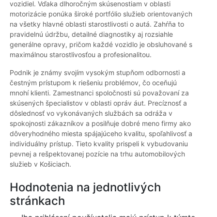
vozidiel. Vďaka dlhoročným skúsenostiam v oblasti
motorizácie ponúka široké portfólio služieb orientovaných
na všetky hlavné oblasti starostlivosti o autá. Zahŕňa to
pravidelnú údržbu, detailné diagnostiky aj rozsiahle
generálne opravy, pričom každé vozidlo je obsluhované s
maximálnou starostlivosťou a profesionalitou.
Podnik je známy svojím vysokým stupňom odbornosti a
čestným prístupom k riešeniu problémov, čo oceňujú
mnohí klienti. Zamestnanci spoločnosti sú považovaní za
skúsených špecialistov v oblasti opráv áut. Precíznosť a
dôslednosť vo vykonávaných službách sa odráža v
spokojnosti zákazníkov a posilňuje dobré meno firmy ako
dôveryhodného miesta spájajúceho kvalitu, spoľahlivosť a
individuálny prístup. Tieto kvality prispeli k vybudovaniu
pevnej a rešpektovanej pozície na trhu automobilových
služieb v Košiciach.
Hodnotenia na jednotlivých
stránkach