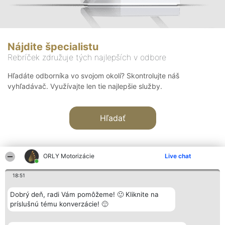
Nájdite špecialistu
Rebríček združuje tých najlepších v odbore
Hľadáte odborníka vo svojom okolí? Skontrolujte náš
vyhľadávač. Využívajte len tie najlepšie služby.
Hľadať
ORLY Motorizácie
Live chat
18:51
Organizátor hodnotenia
Hodnotenie
Kontakt
Dobrý deň, radi Vám pomôžeme! 🙂 Kliknite na
Bright Side Solutions sp. z o.
Laureáti
Kontakt
príslušnú tému konverzácie! 🙂
o. sp. k.
Lista
ul. Ruska 22
wszystkich
Wrocław 50-079
Laureatów