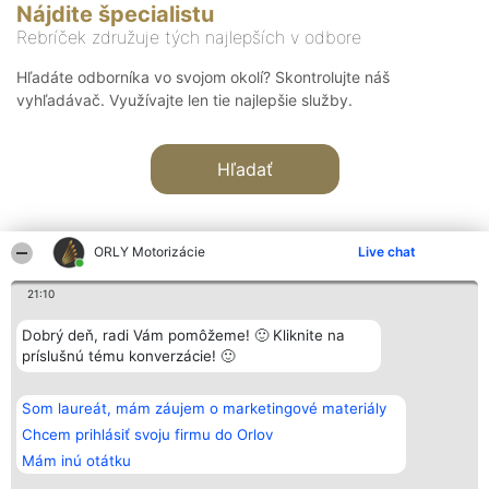
Nájdite špecialistu
Rebríček združuje tých najlepších v odbore
Hľadáte odborníka vo svojom okolí? Skontrolujte náš
vyhľadávač. Využívajte len tie najlepšie služby.
Hľadať
ORLY Motorizácie
Live chat
21:10
Organizátor hodnotenia
Hodnotenie
Kontakt
Dobrý deň, radi Vám pomôžeme! 🙂 Kliknite na
Bright Side Solutions sp. z o.
Laureáti
Kontakt
príslušnú tému konverzácie! 🙂
o. sp. k.
Lista
ul. Ruska 22
wszystkich
Wrocław 50-079
Laureatów
Som laureát, mám záujem o marketingové materiály
KRS 0000749100 | Regon
Podmienky
381313360 | NIP 8943132676
Obchodné
Chcem prihlásiť svoju firmu do Orlov
+48 508 492 400
podmienky
Mám inú otátku
Zásady
ochrany