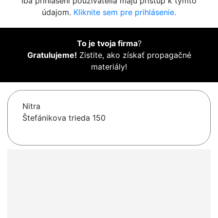
Iba prihlásení používatelia majú prístup k týmto
údajom.
Kliknite sem pre prihlásenie.
To je tvoja firma
?
Gratulujeme!
Zistite, ako získať propagačné
materiály!
Nitra
Štefánikova trieda 150