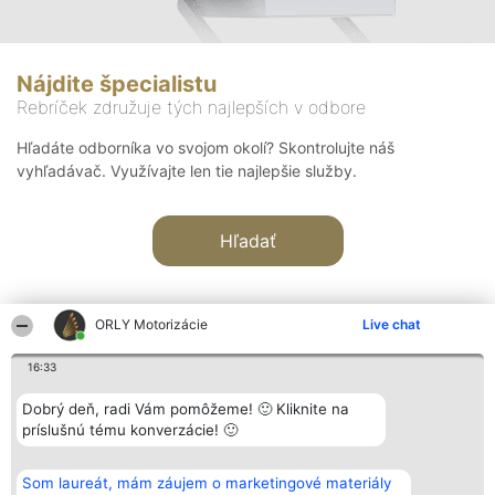
Nájdite špecialistu
Rebríček združuje tých najlepších v odbore
Hľadáte odborníka vo svojom okolí? Skontrolujte náš
vyhľadávač. Využívajte len tie najlepšie služby.
Hľadať
ORLY Motorizácie
Live chat
16:33
Organizátor hodnotenia
Hodnotenie
Kontakt
Dobrý deň, radi Vám pomôžeme! 🙂 Kliknite na
Bright Side Solutions sp. z o.
Laureáti
Kontakt
príslušnú tému konverzácie! 🙂
o. sp. k.
Lista
ul. Ruska 22
wszystkich
Wrocław 50-079
Laureatów
Som laureát, mám záujem o marketingové materiály
KRS 0000749100 | Regon
Podmienky