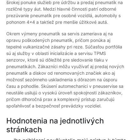
širokej ponuke služieb pre údržbu a predaj pneumatík na
rozličné typy áut. Medzi hlavné činnosti patrí odborné
prezúvanie pneumatík pre osobné vozidlá, automobily s
pohonom 4x4 a taktiež pre menšie úžitkové autá.
Okrem výmeny pneumatík sa servis zameriava aj na
opravu poškodených pneumatík, pričom ponúka aj
tepelné vulkanizačné zásahy pri reze. Súčasťou portfólia
sú aj služby v oblasti inicializácie a servisu TPMS
senzorov, ktoré sú dôležité pre sledovanie tlaku v
pneumatikách. Zákazníci môžu využívať aj predaj nových
pneumatík a diskov od renomovaných značiek ako aj
možnosť sezónneho uskladnenia s dôrazom na úsporu
času a pohodlie. Skúsení automechanici v pneuservise sa
neustále usilujú o vysokú úroveň spokojnosti zákazníkov,
pričom dlhoročná prax a komplexný prístup zaručujú
spoľahlivosť a bezpečnosť prevádzky vozidiel.
Hodnotenia na jednotlivých
stránkach