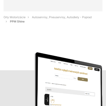
Orly Motorizácie
Autoservisy, Pneuservisy, Autodiely - Poprad
PPM Shine