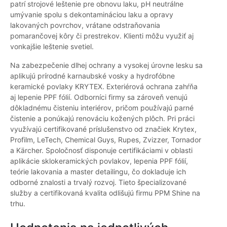
patrí strojové leštenie pre obnovu laku, pH neutrálne
umývanie spolu s dekontamináciou laku a opravy
lakovaných povrchov, vrátane odstraňovania
pomarančovej kôry či prestrekov. Klienti môžu využiť aj
vonkajšie leštenie svetiel.
Na zabezpečenie dlhej ochrany a vysokej úrovne lesku sa
aplikujú prírodné karnaubské vosky a hydrofóbne
keramické povlaky KRYTEX. Exteriérová ochrana zahŕňa
aj lepenie PPF fólií. Odborníci firmy sa zároveň venujú
dôkladnému čisteniu interiérov, pričom používajú parné
čistenie a ponúkajú renováciu kožených plôch. Pri práci
využívajú certifikované príslušenstvo od značiek Krytex,
Profilm, LeTech, Chemical Guys, Rupes, Zvizzer, Tornador
a Kärcher. Spoločnosť disponuje certifikáciami v oblasti
aplikácie sklokeramických povlakov, lepenia PPF fólií,
teórie lakovania a master detailingu, čo dokladuje ich
odborné znalosti a trvalý rozvoj. Tieto špecializované
služby a certifikovaná kvalita odlišujú firmu PPM Shine na
trhu.