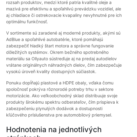
rozsah produktov, medzi ktoré patria kvalitné oleje a
mazivá pre efektívnu a spoľahlivú prevádzku vozidiel, ale
aj chladiace či ostrekovacie kvapaliny nevyhnutné pre ich
optimálnu funkčnosť.
V sortimente sú zaradené aj moderné produkty, akými sú
AdBlue a spoľahlivé autobatérie, ktoré pomáhajú
zabezpečiť hladký štart motora a správne fungovanie
dôležitých systémov. Okrem bežného spotrebného
materiálu sa Ollyauto sústreďuje aj na predaj autodielov
vrátane originálnych náhradných dielov, čím zabezpečuje
vysokú úroveň kvality dostupných súčiastok.
Ponuku dopĺňajú plastové a HDPE obaly, vďaka čomu
spoločnosť pokrýva rôznorodé potreby trhu v sektore
motorizácie. Ako veľkoobchodný sklad distribuuje svoje
produkty širokému spektru odberateľov, čím prispieva k
zabezpečeniu plynulých dodávok a dostupnosti
kľúčového príslušenstva pre automobilový priemysel.
Hodnotenia na jednotlivých