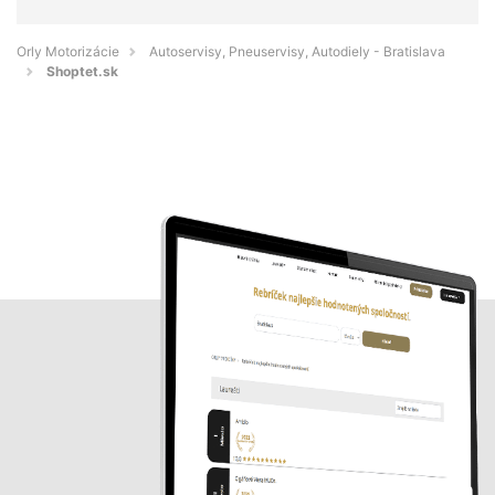
Orly Motorizácie
Autoservisy, Pneuservisy, Autodiely - Bratislava
Shoptet.sk