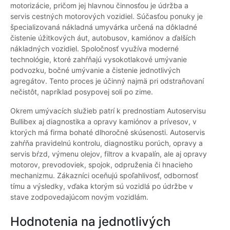
motorizácie, pričom jej hlavnou činnosťou je údržba a
servis cestných motorových vozidiel. Súčasťou ponuky je
špecializovaná nákladná umyvárka určená na dôkladné
čistenie úžitkových áut, autobusov, kamiónov a ďalších
nákladných vozidiel. Spoločnosť využíva moderné
technológie, ktoré zahŕňajú vysokotlakové umývanie
podvozku, bočné umývanie a čistenie jednotlivých
agregátov. Tento proces je účinný najmä pri odstraňovaní
nečistôt, napríklad posypovej soli po zime.
Okrem umývacích služieb patrí k prednostiam Autoservisu
Bullibex aj diagnostika a opravy kamiónov a prívesov, v
ktorých má firma bohaté dlhoročné skúsenosti. Autoservis
zahŕňa pravidelnú kontrolu, diagnostiku porúch, opravy a
servis bŕzd, výmenu olejov, filtrov a kvapalín, ale aj opravy
motorov, prevodoviek, spojok, odpruženia či hnacieho
mechanizmu. Zákazníci oceňujú spoľahlivosť, odbornosť
tímu a výsledky, vďaka ktorým sú vozidlá po údržbe v
stave zodpovedajúcom novým vozidlám.
Hodnotenia na jednotlivých