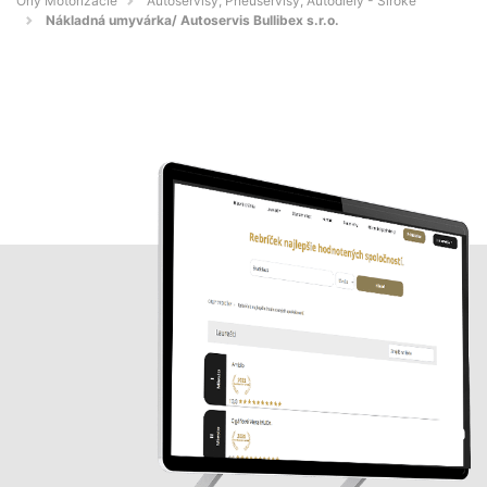
Orly Motorizácie
Autoservisy, Pneuservisy, Autodiely - Široké
Nákladná umyvárka/ Autoservis Bullibex s.r.o.