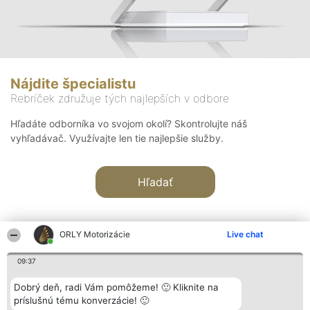
Nájdite špecialistu
Rebríček združuje tých najlepších v odbore
Hľadáte odborníka vo svojom okolí? Skontrolujte náš
vyhľadávač. Využívajte len tie najlepšie služby.
Hľadať
ORLY Motorizácie
Live chat
09:37
Organizátor hodnotenia
Hodnotenie
Kontakt
Dobrý deň, radi Vám pomôžeme! 🙂 Kliknite na
Bright Side Solutions sp. z o.
Laureáti
Kontakt
príslušnú tému konverzácie! 🙂
o. sp. k.
Lista