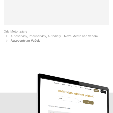
Orly Motorizácie
Autoservisy, Pneuservisy, Autodiely - Nové Mesto nad Váhom
Autocentrum Vašek