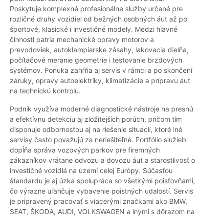
Poskytuje komplexné profesionálne služby určené pre
rozličné druhy vozidiel od bežných osobných áut až po
športové, klasické i investičné modely. Medzi hlavné
činnosti patria mechanické opravy motorov a
prevodoviek, autoklampiarske zásahy, lakovacia dielňa,
počítačové meranie geometrie i testovanie brzdových
systémov. Ponuka zahŕňa aj servis v rámci a po skončení
záruky, opravy autoelektriky, klimatizácie a prípravu áut
na technickú kontrolu.
Podnik využíva moderné diagnostické nástroje na presnú
a efektívnu detekciu aj zložitejších porúch, pričom tím
disponuje odbornosťou aj na riešenie situácií, ktoré iné
servisy často považujú za neriešiteľné. Portfólio služieb
dopĺňa správa vozových parkov pre firemných
zákazníkov vrátane odvozu a dovozu áut a starostlivosť o
investičné vozidlá na území celej Európy. Súčasťou
štandardu je aj úzka spolupráca so všetkými poisťovňami,
čo výrazne uľahčuje vybavenie poistných udalostí. Servis
je pripravený pracovať s viacerými značkami ako BMW,
SEAT, ŠKODA, AUDI, VOLKSWAGEN a inými s dôrazom na