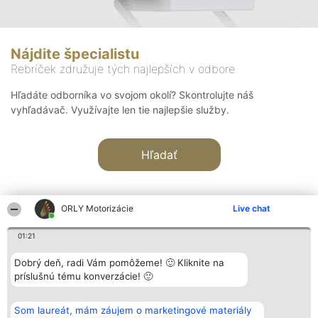
Nájdite špecialistu
Rebríček združuje tých najlepších v odbore
Hľadáte odborníka vo svojom okolí? Skontrolujte náš
vyhľadávač. Využívajte len tie najlepšie služby.
Hľadať
ORLY Motorizácie
Live chat
01:21
Organizátor hodnotenia
Hodnotenie
Kontakt
Dobrý deň, radi Vám pomôžeme! 🙂 Kliknite na
Bright Side Solutions sp. z o.
Laureáti
Kontakt
príslušnú tému konverzácie! 🙂
o. sp. k.
Lista
ul. Ruska 22
wszystkich
Wrocław 50-079
Laureatów
Som laureát, mám záujem o marketingové materiály
KRS 0000749100 | Regon
Podmienky