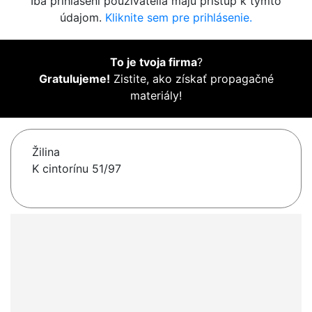
Iba prihlásení používatelia majú prístup k týmto
údajom.
Kliknite sem pre prihlásenie.
To je tvoja firma
?
Gratulujeme!
Zistite, ako získať propagačné
materiály!
Žilina
K cintorínu 51/97