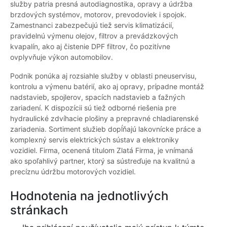
služby patria presná autodiagnostika, opravy a údržba
brzdových systémov, motorov, prevodoviek i spojok.
Zamestnanci zabezpečujú tiež servis klimatizácií,
pravidelnú výmenu olejov, filtrov a prevádzkových
kvapalín, ako aj čistenie DPF filtrov, čo pozitívne
ovplyvňuje výkon automobilov.
Podnik ponúka aj rozsiahle služby v oblasti pneuservisu,
kontrolu a výmenu batérií, ako aj opravy, prípadne montáž
nadstavieb, spojlerov, spacích nadstavieb a ťažných
zariadení. K dispozícii sú tiež odborné riešenia pre
hydraulické zdvíhacie plošiny a prepravné chladiarenské
zariadenia. Sortiment služieb dopĺňajú lakovnícke práce a
komplexný servis elektrických sústav a elektroniky
vozidiel. Firma, ocenená titulom Zlatá Firma, je vnímaná
ako spoľahlivý partner, ktorý sa sústreďuje na kvalitnú a
precíznu údržbu motorových vozidiel.
Hodnotenia na jednotlivých
stránkach