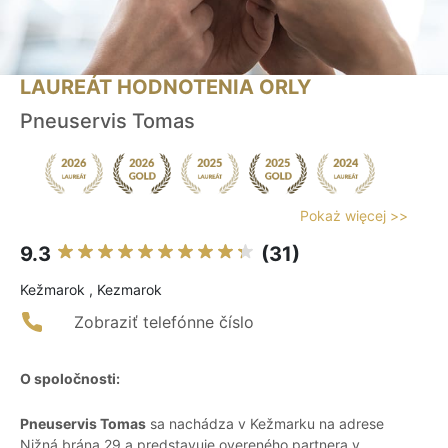
LAUREÁT HODNOTENIA ORLY
Pneuservis Tomas
Pokaż więcej >>
9.3
(31)
Kežmarok , Kezmarok
Zobraziť telefónne číslo
O spoločnosti:
Pneuservis Tomas
sa nachádza v Kežmarku na adrese
Nižná brána 29 a predstavuje overeného partnera v