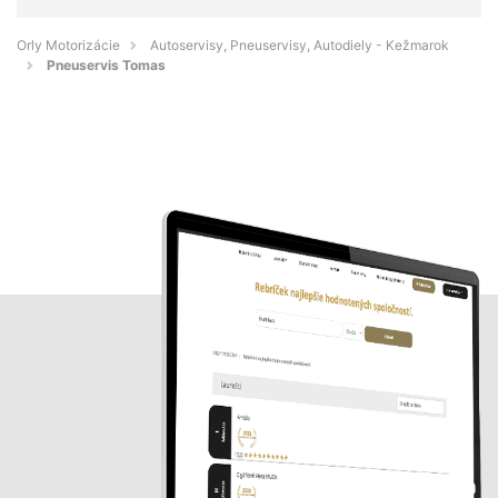
Orly Motorizácie
Autoservisy, Pneuservisy, Autodiely - Kežmarok
Pneuservis Tomas