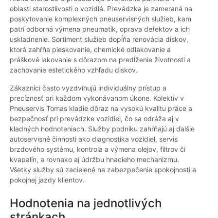
oblasti starostlivosti o vozidlá. Prevádzka je zameraná na
poskytovanie komplexných pneuservisných služieb, kam
patrí odborná výmena pneumatík, oprava defektov a ich
uskladnenie. Sortiment služieb dopĺňa renovácia diskov,
ktorá zahŕňa pieskovanie, chemické odlakovanie a
práškové lakovanie s dôrazom na predĺženie životnosti a
zachovanie estetického vzhľadu diskov.
Zákazníci často vyzdvihujú individuálny prístup a
precíznosť pri každom vykonávanom úkone. Kolektív v
Pneuservis Tomas kladie dôraz na vysokú kvalitu práce a
bezpečnosť pri prevádzke vozidiel, čo sa odráža aj v
kladných hodnoteniach. Služby podniku zahŕňajú aj ďalšie
autoservisné činnosti ako diagnostika vozidiel, servis
brzdového systému, kontrola a výmena olejov, filtrov či
kvapalín, a rovnako aj údržbu hnacieho mechanizmu.
Všetky služby sú zacielené na zabezpečenie spokojnosti a
pokojnej jazdy klientov.
Hodnotenia na jednotlivých
stránkach