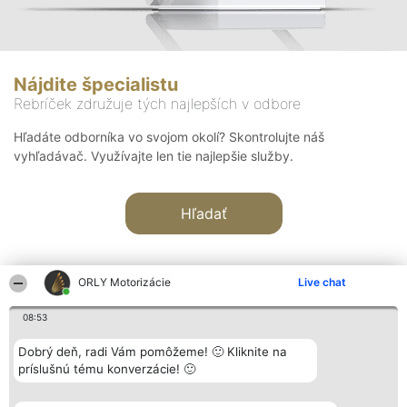
Nájdite špecialistu
Rebríček združuje tých najlepších v odbore
Hľadáte odborníka vo svojom okolí? Skontrolujte náš
vyhľadávač. Využívajte len tie najlepšie služby.
Hľadať
ORLY Motorizácie
Live chat
08:53
Organizátor hodnotenia
Hodnotenie
Kontakt
Dobrý deň, radi Vám pomôžeme! 🙂 Kliknite na
Bright Side Solutions sp. z o.
Laureáti
Kontakt
príslušnú tému konverzácie! 🙂
o. sp. k.
Lista
ul. Ruska 22
wszystkich
Wrocław 50-079
Laureatów