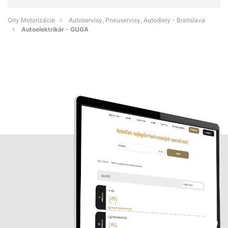
Orly Motorizácie
Autoservisy, Pneuservisy, Autodiely - Bratislava
Autoelektrikár - GUGA