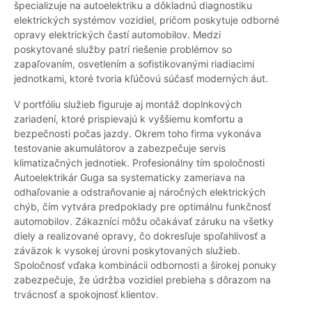
špecializuje na autoelektriku a dôkladnú diagnostiku
elektrických systémov vozidiel, pričom poskytuje odborné
opravy elektrických častí automobilov. Medzi
poskytované služby patrí riešenie problémov so
zapaľovaním, osvetlením a sofistikovanými riadiacimi
jednotkami, ktoré tvoria kľúčovú súčasť moderných áut.
V portfóliu služieb figuruje aj montáž doplnkových
zariadení, ktoré prispievajú k vyššiemu komfortu a
bezpečnosti počas jazdy. Okrem toho firma vykonáva
testovanie akumulátorov a zabezpečuje servis
klimatizačných jednotiek. Profesionálny tím spoločnosti
Autoelektrikár Guga sa systematicky zameriava na
odhaľovanie a odstraňovanie aj náročných elektrických
chýb, čím vytvára predpoklady pre optimálnu funkčnosť
automobilov. Zákazníci môžu očakávať záruku na všetky
diely a realizované opravy, čo dokresľuje spoľahlivosť a
záväzok k vysokej úrovni poskytovaných služieb.
Spoločnosť vďaka kombinácii odbornosti a širokej ponuky
zabezpečuje, že údržba vozidiel prebieha s dôrazom na
trvácnosť a spokojnosť klientov.