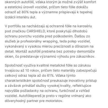
okenných autofólií, vďaka ktorým je možné zvýšiť komfort
a estetickú úroveň vozidiel, pričom tieto fólie dokážu
odraziť až 80% tepla a významne prispievajú k tepelnej
izolácii interiéru áut.
V portfóliu sa nachádzajú aj ochranné fólie na karosériu
pod značkou CARSHIELD, ktoré poskytujú dlhodobú
ochranu povrchu vozidla pred poškodením. Ďalšou zo
služieb je profesionálny wrapping, teda polep vozidiel,
vykonávaný s vysokou mierou precíznosti a dôrazom na
detail. Montáž autofólií prebieha bez potreby demontáže
okien, čo predstavuje významnú výhodu pre zákazníkov.
Spoločnosť využíva kvalitné metalické fólie so zárukou
trvajúcou až 10 rokov, pričom tieto materiály zabezpečujú
celkový odraz tepla až do 61%. Vďaka týmto
charakteristikám spoločnosť preukazuje inovatívny prístup
a záväzok prinášať služby vysokej kvality, reflektujúce
najvyššie požiadavky na ochranu, funkčnosť a vzhľad
vozidiel. Autofóliepereš je preto v regióne vnímaný ako
dôveryhodný partner pre motoristov.