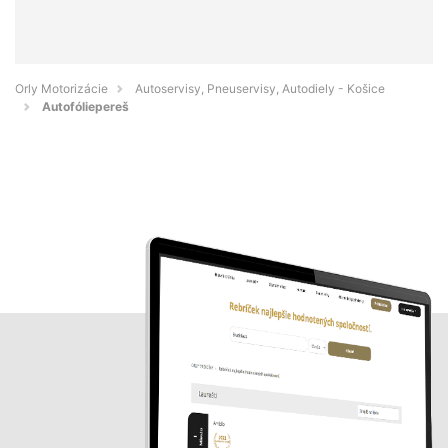
Orly Motorizácie
Autoservisy, Pneuservisy, Autodiely - Košice
Autofóliepereš