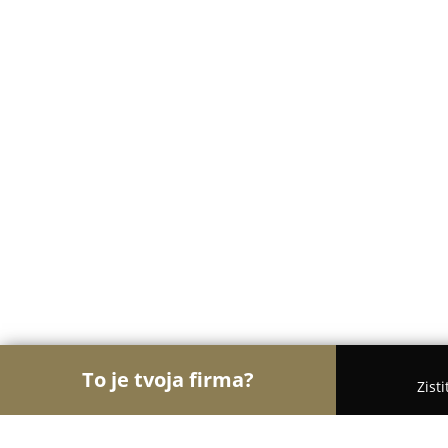
To je tvoja firma?
Zist