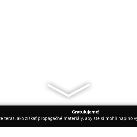
Gratulujeme!
ite teraz, ako získať propagačné materiály, aby ste si mohli naplno 