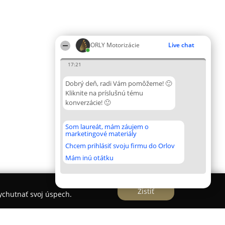
ORLY Motorizácie
Live chat
17:21
Dobrý deň, radi Vám pomôžeme! 🙂
Kliknite na príslušnú tému
konverzácie! 🙂
Som laureát, mám záujem o
marketingové materiály
Chcem prihlásiť svoju firmu do Orlov
Mám inú otátku
Zistiť
vychutnať svoj úspech.