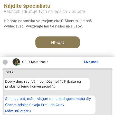
Nájdite špecialistu
Rebríček združuje tých najlepších v odbore
Hľadáte odborníka vo svojom okolí? Skontrolujte náš
vyhľadávač. Využívajte len tie najlepšie služby.
Hľadať
ORLY Motorizácie
Live chat
01:58
Organizátor hodnotenia
Hodnotenie
Kontakt
Dobrý deň, radi Vám pomôžeme! 🙂 Kliknite na
Bright Side Solutions sp. z o.
Laureáti
Kontakt
príslušnú tému konverzácie! 🙂
o. sp. k.
Lista
ul. Ruska 22
wszystkich
Wrocław 50-079
Laureatów
Som laureát, mám záujem o marketingové materiály
KRS 0000749100 | Regon
Podmienky
381313360 | NIP 8943132676
Obchodné
Chcem prihlásiť svoju firmu do Orlov
+48 508 492 400
podmienky
Mám inú otátku
Zásady
ochrany