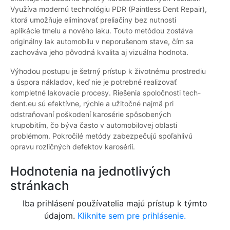
Využíva modernú technológiu PDR (Paintless Dent Repair),
ktorá umožňuje eliminovať preliačiny bez nutnosti
aplikácie tmelu a nového laku. Touto metódou zostáva
originálny lak automobilu v neporušenom stave, čím sa
zachováva jeho pôvodná kvalita aj vizuálna hodnota.
Výhodou postupu je šetrný prístup k životnému prostrediu
a úspora nákladov, keď nie je potrebné realizovať
kompletné lakovacie procesy. Riešenia spoločnosti tech-
dent.eu sú efektívne, rýchle a užitočné najmä pri
odstraňovaní poškodení karosérie spôsobených
krupobitím, čo býva často v automobilovej oblasti
problémom. Pokročilé metódy zabezpečujú spoľahlivú
opravu rozličných defektov karosérií.
Hodnotenia na jednotlivých
stránkach
Iba prihlásení používatelia majú prístup k týmto
údajom.
Kliknite sem pre prihlásenie.