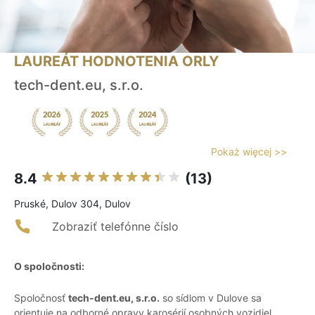
LAUREÁT HODNOTENIA ORLY
tech-dent.eu, s.r.o.
Pokaż więcej >>
8.4
(13)
Pruské, Dulov 304, Dulov
Zobraziť telefónne číslo
O spoločnosti:
Spoločnosť
tech-dent.eu, s.r.o.
so sídlom v Dulove sa
orientuje na odborné opravy karosérií osobných vozidiel.