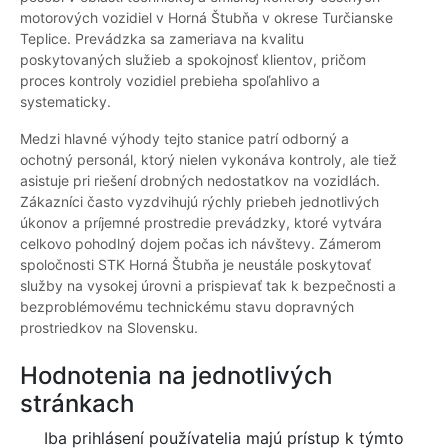
motorových vozidiel v Horná Štubňa v okrese Turčianske
Teplice. Prevádzka sa zameriava na kvalitu
poskytovaných služieb a spokojnosť klientov, pričom
proces kontroly vozidiel prebieha spoľahlivo a
systematicky.
Medzi hlavné výhody tejto stanice patrí odborný a
ochotný personál, ktorý nielen vykonáva kontroly, ale tiež
asistuje pri riešení drobných nedostatkov na vozidlách.
Zákazníci často vyzdvihujú rýchly priebeh jednotlivých
úkonov a príjemné prostredie prevádzky, ktoré vytvára
celkovo pohodlný dojem počas ich návštevy. Zámerom
spoločnosti STK Horná Štubňa je neustále poskytovať
služby na vysokej úrovni a prispievať tak k bezpečnosti a
bezproblémovému technickému stavu dopravných
prostriedkov na Slovensku.
Hodnotenia na jednotlivých
stránkach
Iba prihlásení používatelia majú prístup k týmto