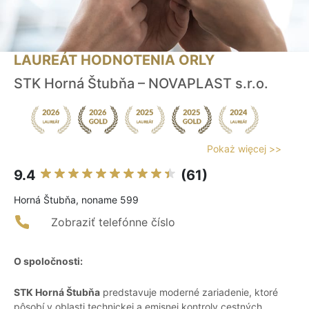
LAUREÁT HODNOTENIA ORLY
STK Horná Štubňa – NOVAPLAST s.r.o.
Pokaż więcej >>
9.4
(61)
Horná Štubňa, noname 599
Zobraziť telefónne číslo
O spoločnosti:
STK Horná Štubňa
predstavuje moderné zariadenie, ktoré
pôsobí v oblasti technickej a emisnej kontroly cestných