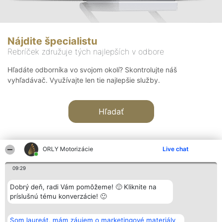
Nájdite špecialistu
Rebríček združuje tých najlepších v odbore
Hľadáte odborníka vo svojom okolí? Skontrolujte náš
vyhľadávač. Využívajte len tie najlepšie služby.
Hľadať
ORLY Motorizácie
Live chat
09:29
Organizátor hodnotenia
Hodnotenie
Kontakt
Dobrý deň, radi Vám pomôžeme! 🙂 Kliknite na
Bright Side Solutions sp. z o.
Laureáti
Kontakt
príslušnú tému konverzácie! 🙂
o. sp. k.
Lista
ul. Ruska 22
wszystkich
Wrocław 50-079
Laureatów
Som laureát, mám záujem o marketingové materiály
KRS 0000749100 | Regon
Podmienky