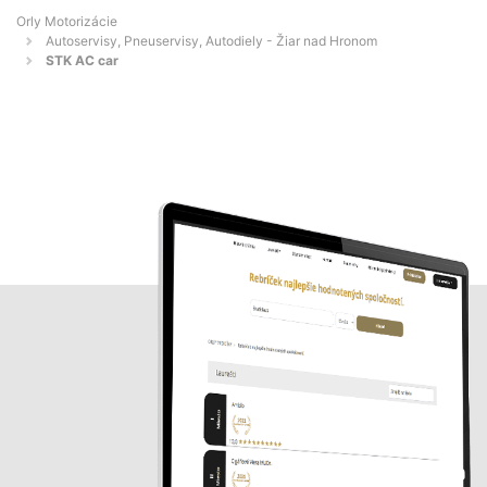
Orly Motorizácie
Autoservisy, Pneuservisy, Autodiely - Žiar nad Hronom
STK AC car