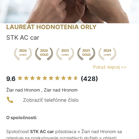
LAUREÁT HODNOTENIA ORLY
STK AC car
Pokaż więcej >>
9.6
(428)
Žiar nad Hronom , Ziar nad Hronom
Zobraziť telefónne číslo
O spoločnosti:
Spoločnosť
STK AC car
pôsobiaca v Žiari nad Hronom sa
orientuje na poskytovanie rozsiahlych služieb v oblasti