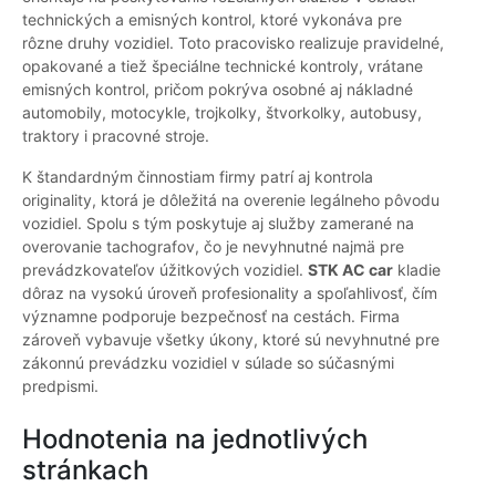
technických a emisných kontrol, ktoré vykonáva pre
rôzne druhy vozidiel. Toto pracovisko realizuje pravidelné,
opakované a tiež špeciálne technické kontroly, vrátane
emisných kontrol, pričom pokrýva osobné aj nákladné
automobily, motocykle, trojkolky, štvorkolky, autobusy,
traktory i pracovné stroje.
K štandardným činnostiam firmy patrí aj kontrola
originality, ktorá je dôležitá na overenie legálneho pôvodu
vozidiel. Spolu s tým poskytuje aj služby zamerané na
overovanie tachografov, čo je nevyhnutné najmä pre
prevádzkovateľov úžitkových vozidiel.
STK AC car
kladie
dôraz na vysokú úroveň profesionality a spoľahlivosť, čím
významne podporuje bezpečnosť na cestách. Firma
zároveň vybavuje všetky úkony, ktoré sú nevyhnutné pre
zákonnú prevádzku vozidiel v súlade so súčasnými
predpismi.
Hodnotenia na jednotlivých
stránkach