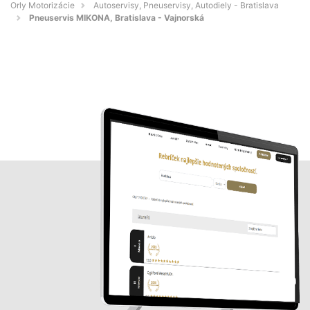
Orly Motorizácie
Autoservisy, Pneuservisy, Autodiely - Bratislava
Pneuservis MIKONA, Bratislava - Vajnorská