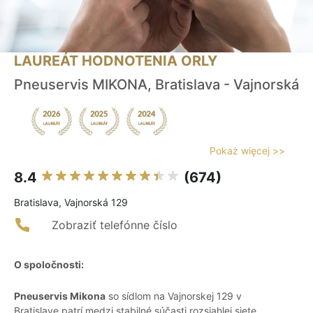
LAUREÁT HODNOTENIA ORLY
Pneuservis MIKONA, Bratislava - Vajnorská
Pokaż więcej >>
8.4
(674)
Bratislava, Vajnorská 129
Zobraziť telefónne číslo
O spoločnosti:
Pneuservis Mikona
so sídlom na Vajnorskej 129 v
Bratislave patrí medzi stabilné súčasti rozsiahlej siete