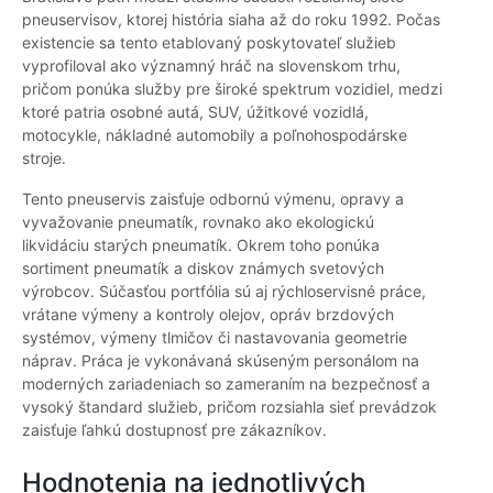
pneuservisov, ktorej história siaha až do roku 1992. Počas
existencie sa tento etablovaný poskytovateľ služieb
vyprofiloval ako významný hráč na slovenskom trhu,
pričom ponúka služby pre široké spektrum vozidiel, medzi
ktoré patria osobné autá, SUV, úžitkové vozidlá,
motocykle, nákladné automobily a poľnohospodárske
stroje.
Tento pneuservis zaisťuje odbornú výmenu, opravy a
vyvažovanie pneumatík, rovnako ako ekologickú
likvidáciu starých pneumatík. Okrem toho ponúka
sortiment pneumatík a diskov známych svetových
výrobcov. Súčasťou portfólia sú aj rýchloservisné práce,
vrátane výmeny a kontroly olejov, opráv brzdových
systémov, výmeny tlmičov či nastavovania geometrie
náprav. Práca je vykonávaná skúseným personálom na
moderných zariadeniach so zameraním na bezpečnosť a
vysoký štandard služieb, pričom rozsiahla sieť prevádzok
zaisťuje ľahkú dostupnosť pre zákazníkov.
Hodnotenia na jednotlivých