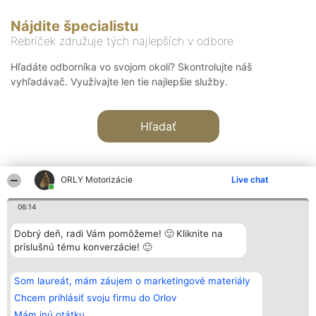
Nájdite špecialistu
Rebríček združuje tých najlepších v odbore
Hľadáte odborníka vo svojom okolí? Skontrolujte náš
vyhľadávač. Využívajte len tie najlepšie služby.
Hľadať
ORLY Motorizácie
Live chat
06:14
Organizátor hodnotenia
Hodnotenie
Kontakt
Dobrý deň, radi Vám pomôžeme! 🙂 Kliknite na
Bright Side Solutions sp. z o.
Laureáti
Kontakt
príslušnú tému konverzácie! 🙂
o. sp. k.
Lista
ul. Ruska 22
wszystkich
Wrocław 50-079
Laureatów
Som laureát, mám záujem o marketingové materiály
KRS 0000749100 | Regon
Podmienky
381313360 | NIP 8943132676
Obchodné
Chcem prihlásiť svoju firmu do Orlov
+48 508 492 400
podmienky
Mám inú otátku
Zásady