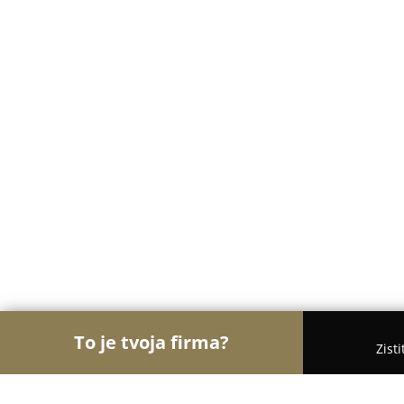
To je tvoja firma?
Zist