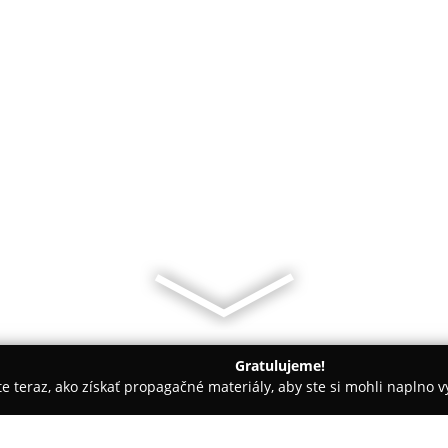
Gratulujeme!
ite teraz, ako získať propagačné materiály, aby ste si mohli naplno 