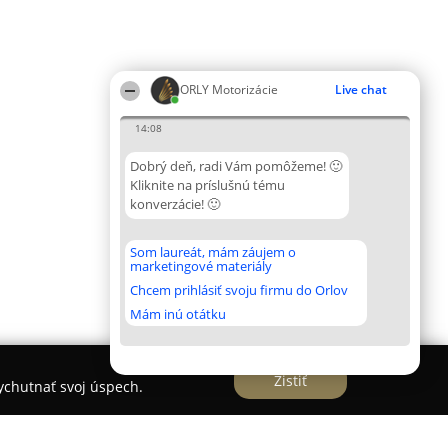
ORLY Motorizácie
Live chat
14:08
Dobrý deň, radi Vám pomôžeme! 🙂
Kliknite na príslušnú tému
konverzácie! 🙂
Som laureát, mám záujem o
marketingové materiály
Chcem prihlásiť svoju firmu do Orlov
Mám inú otátku
Zistiť
vychutnať svoj úspech.