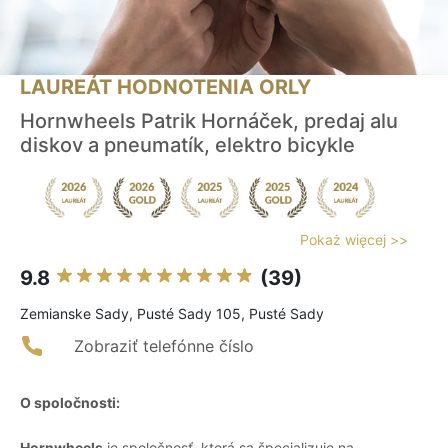
LAUREÁT HODNOTENIA ORLY
Hornwheels Patrik Hornáček, predaj alu
diskov a pneumatík, elektro bicykle
Pokaż więcej >>
9.8
(39)
Zemianske Sady, Pusté Sady 105, Pusté Sady
Zobraziť telefónne číslo
O spoločnosti:
Hornwheels
je spoločnosť, ktorá sa špecializuje na