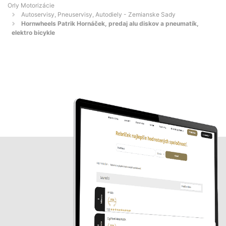
Orly Motorizácie
Autoservisy, Pneuservisy, Autodiely - Zemianske Sady
Hornwheels Patrik Hornáček, predaj alu diskov a pneumatík,
elektro bicykle