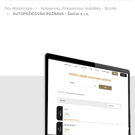
Orly Motorizácie
Autoservisy, Pneuservisy, Autodiely - Brzotín
AUTOPOŽIČOVŇA ROŽŇAVA - ŠinCar s.r.o.