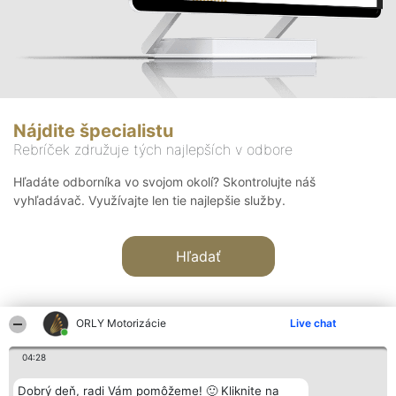
Nájdite špecialistu
Rebríček združuje tých najlepších v odbore
Hľadáte odborníka vo svojom okolí? Skontrolujte náš
vyhľadávač. Využívajte len tie najlepšie služby.
Hľadať
ORLY Motorizácie
Live chat
04:28
Organizátor hodnotenia
Hodnotenie
Kontakt
Dobrý deň, radi Vám pomôžeme! 🙂 Kliknite na