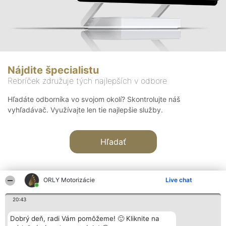
Nájdite špecialistu
Rebríček združuje tých najlepších v odbore
Hľadáte odborníka vo svojom okolí? Skontrolujte náš
vyhľadávač. Využívajte len tie najlepšie služby.
Hľadať
ORLY Motorizácie
Live chat
20:43
Organizátor hodnotenia
Hodnotenie
Kontakt
Dobrý deň, radi Vám pomôžeme! 🙂 Kliknite na
Bright Side Solutions sp. z o.
Laureáti
Kontakt