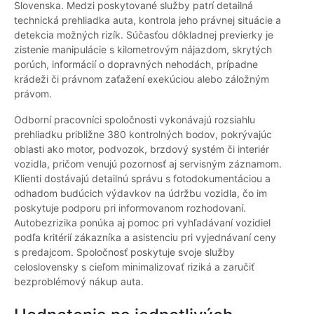
Slovenska. Medzi poskytované služby patrí detailná
technická prehliadka auta, kontrola jeho právnej situácie a
detekcia možných rizík. Súčasťou dôkladnej previerky je
zistenie manipulácie s kilometrovým nájazdom, skrytých
porúch, informácií o dopravných nehodách, prípadne
krádeži či právnom zaťažení exekúciou alebo záložným
právom.
Odborní pracovníci spoločnosti vykonávajú rozsiahlu
prehliadku približne 380 kontrolných bodov, pokrývajúc
oblasti ako motor, podvozok, brzdový systém či interiér
vozidla, pričom venujú pozornosť aj servisným záznamom.
Klienti dostávajú detailnú správu s fotodokumentáciou a
odhadom budúcich výdavkov na údržbu vozidla, čo im
poskytuje podporu pri informovanom rozhodovaní.
Autobezrizika ponúka aj pomoc pri vyhľadávaní vozidiel
podľa kritérií zákazníka a asistenciu pri vyjednávaní ceny
s predajcom. Spoločnosť poskytuje svoje služby
celoslovensky s cieľom minimalizovať riziká a zaručiť
bezproblémový nákup auta.