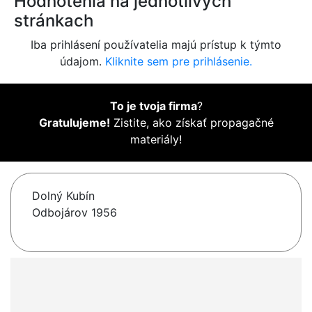
Hodnotenia na jednotlivých
stránkach
Iba prihlásení používatelia majú prístup k týmto
údajom.
Kliknite sem pre prihlásenie.
To je tvoja firma
?
Gratulujeme!
Zistite, ako získať propagačné
materiály!
Dolný Kubín
Odbojárov 1956