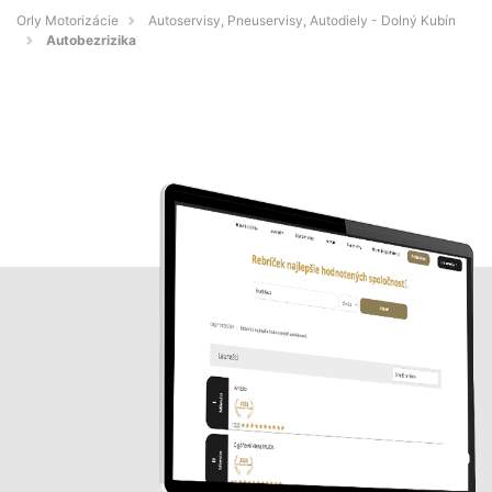
Orly Motorizácie
Autoservisy, Pneuservisy, Autodiely - Dolný Kubín
Autobezrizika