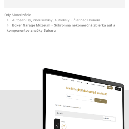
Orly Motorizácie
Autoservisy, Pneuservisy, Autodiely - Žiar nad Hronom
Boxer Garage Múzeum - Súkromná nekomerčná zbierka aút a
komponentov značky Subaru