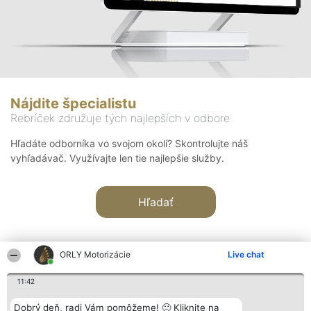
Nájdite špecialistu
Rebríček združuje tých najlepších v odbore
Hľadáte odborníka vo svojom okolí? Skontrolujte náš
vyhľadávač. Využívajte len tie najlepšie služby.
Hľadať
ORLY Motorizácie
Live chat
11:42
Organizátor hodnotenia
Hodnotenie
Kontakt
Dobrý deň, radi Vám pomôžeme! 🙂 Kliknite na