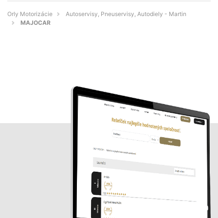
Orly Motorizácie
Autoservisy, Pneuservisy, Autodiely - Martin
MAJOCAR