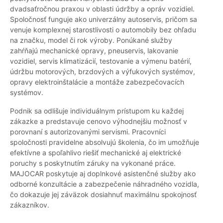
dvadsaťročnou praxou v oblasti údržby a opráv vozidiel.
Spoločnosť funguje ako univerzálny autoservis, pričom sa
venuje komplexnej starostlivosti o automobily bez ohľadu
na značku, model či rok výroby. Ponúkané služby
zahŕňajú mechanické opravy, pneuservis, lakovanie
vozidiel, servis klimatizácií, testovanie a výmenu batérií,
údržbu motorových, brzdových a výfukových systémov,
opravy elektroinštalácie a montáže zabezpečovacích
systémov.
Podnik sa odlišuje individuálnym prístupom ku každej
zákazke a predstavuje cenovo výhodnejšiu možnosť v
porovnaní s autorizovanými servismi. Pracovníci
spoločnosti pravidelne absolvujú školenia, čo im umožňuje
efektívne a spoľahlivo riešiť mechanické aj elektrické
poruchy s poskytnutím záruky na vykonané práce.
MAJOCAR poskytuje aj doplnkové asistenčné služby ako
odborné konzultácie a zabezpečenie náhradného vozidla,
čo dokazuje jej záväzok dosiahnuť maximálnu spokojnosť
zákazníkov.