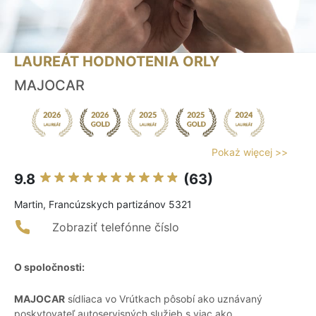
LAUREÁT HODNOTENIA ORLY
MAJOCAR
Pokaż więcej >>
9.8
(63)
Martin, Francúzskych partizánov 5321
Zobraziť telefónne číslo
O spoločnosti:
MAJOCAR
sídliaca vo Vrútkach pôsobí ako uznávaný
poskytovateľ autoservisných služieb s viac ako