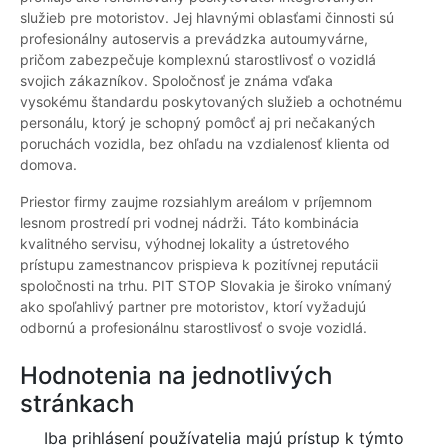
služieb pre motoristov. Jej hlavnými oblasťami činnosti sú
profesionálny autoservis a prevádzka autoumyvárne,
pričom zabezpečuje komplexnú starostlivosť o vozidlá
svojich zákazníkov. Spoločnosť je známa vďaka
vysokému štandardu poskytovaných služieb a ochotnému
personálu, ktorý je schopný pomôcť aj pri nečakaných
poruchách vozidla, bez ohľadu na vzdialenosť klienta od
domova.
Priestor firmy zaujme rozsiahlym areálom v príjemnom
lesnom prostredí pri vodnej nádrži. Táto kombinácia
kvalitného servisu, výhodnej lokality a ústretového
prístupu zamestnancov prispieva k pozitívnej reputácii
spoločnosti na trhu. PIT STOP Slovakia je široko vnímaný
ako spoľahlivý partner pre motoristov, ktorí vyžadujú
odbornú a profesionálnu starostlivosť o svoje vozidlá.
Hodnotenia na jednotlivých
stránkach
Iba prihlásení používatelia majú prístup k týmto