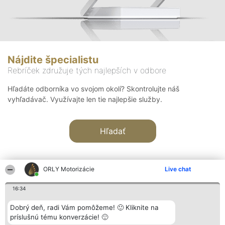
Nájdite špecialistu
Rebríček združuje tých najlepších v odbore
Hľadáte odborníka vo svojom okolí? Skontrolujte náš
vyhľadávač. Využívajte len tie najlepšie služby.
Hľadať
ORLY Motorizácie
Live chat
16:34
Organizátor hodnotenia
Hodnotenie
Kontakt
Dobrý deň, radi Vám pomôžeme! 🙂 Kliknite na
Bright Side Solutions sp. z o.
Laureáti
Kontakt
príslušnú tému konverzácie! 🙂
o. sp. k.
Lista