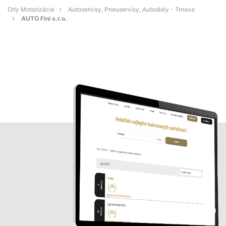
Orly Motorizácie
Autoservisy, Pneuservisy, Autodiely - Trnava
AUTO Fini s.r.o.