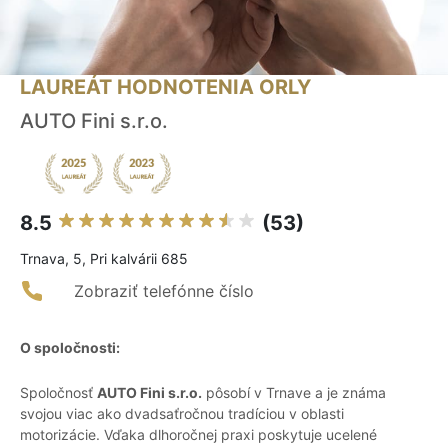
LAUREÁT HODNOTENIA ORLY
AUTO Fini s.r.o.
8.5
(53)
Trnava, 5, Pri kalvárii 685
Zobraziť telefónne číslo
O spoločnosti:
Spoločnosť
AUTO Fini s.r.o.
pôsobí v Trnave a je známa
svojou viac ako dvadsaťročnou tradíciou v oblasti
motorizácie. Vďaka dlhoročnej praxi poskytuje ucelené