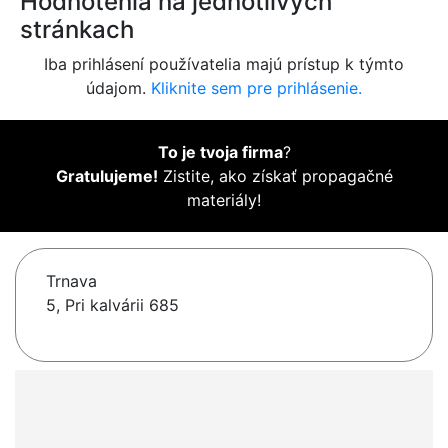
Hodnotenia na jednotlivých
stránkach
Iba prihlásení používatelia majú prístup k týmto
údajom.
Kliknite sem pre prihlásenie.
To je tvoja firma
?
Gratulujeme!
Zistite, ako získať propagačné
materiály!
Trnava
5, Pri kalvárii 685