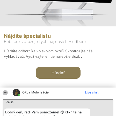
Nájdite špecialistu
Rebríček združuje tých najlepších v odbore
Hľadáte odborníka vo svojom okolí? Skontrolujte náš
vyhľadávač. Využívajte len tie najlepšie služby.
Hľadať
ORLY Motorizácie
Live chat
06:55
Organizátor hodnotenia
Hodnotenie
Kontakt
Dobrý deň, radi Vám pomôžeme! 🙂 Kliknite na
Bright Side Solutions sp. z o.
Laureáti
Kontakt