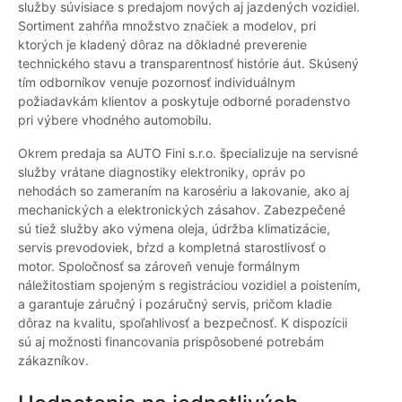
služby súvisiace s predajom nových aj jazdených vozidiel.
Sortiment zahŕňa množstvo značiek a modelov, pri
ktorých je kladený dôraz na dôkladné preverenie
technického stavu a transparentnosť histórie áut. Skúsený
tím odborníkov venuje pozornosť individuálnym
požiadavkám klientov a poskytuje odborné poradenstvo
pri výbere vhodného automobilu.
Okrem predaja sa AUTO Fini s.r.o. špecializuje na servisné
služby vrátane diagnostiky elektroniky, opráv po
nehodách so zameraním na karosériu a lakovanie, ako aj
mechanických a elektronických zásahov. Zabezpečené
sú tiež služby ako výmena oleja, údržba klimatizácie,
servis prevodoviek, bŕzd a kompletná starostlivosť o
motor. Spoločnosť sa zároveň venuje formálnym
náležitostiam spojeným s registráciou vozidiel a poistením,
a garantuje záručný i pozáručný servis, pričom kladie
dôraz na kvalitu, spoľahlivosť a bezpečnosť. K dispozícii
sú aj možnosti financovania prispôsobené potrebám
zákazníkov.