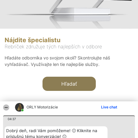
Nájdite špecialistu
Rebríček združuje tých najlepších v odbore
Hľadáte odborníka vo svojom okolí? Skontrolujte náš
vyhľadávač. Využívajte len tie najlepšie služby.
Hľadať
ORLY Motorizácie
Live chat
04:37
Organizátor hodnotenia
Hodnotenie
Kontakt
Dobrý deň, radi Vám pomôžeme! 🙂 Kliknite na
Bright Side Solutions sp. z o.
Laureáti
Kontakt
príslušnú tému konverzácie! 🙂