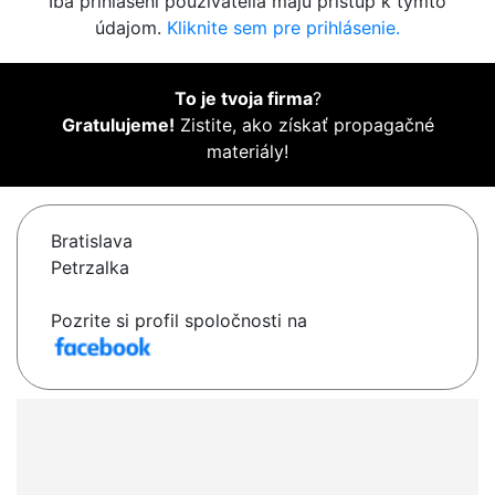
Iba prihlásení používatelia majú prístup k týmto
údajom.
Kliknite sem pre prihlásenie.
To je tvoja firma
?
Gratulujeme!
Zistite, ako získať propagačné
materiály!
Bratislava
Petrzalka
Pozrite si profil spoločnosti na