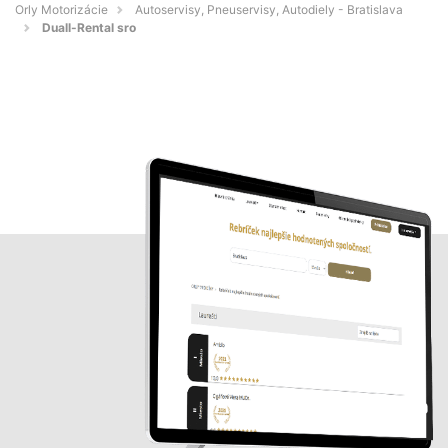
Orly Motorizácie
Autoservisy, Pneuservisy, Autodiely - Bratislava
Duall-Rental sro