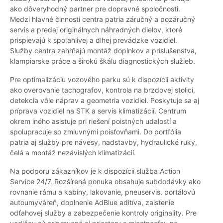
ako dôveryhodný partner pre dopravné spoločnosti.
Medzi hlavné činnosti centra patria záručný a pozáručný
servis a predaj originálnych náhradných dielov, ktoré
prispievajú k spoľahlivej a dlhej prevádzke vozidiel.
Služby centra zahŕňajú montáž doplnkov a príslušenstva,
klampiarske práce a širokú škálu diagnostických služieb.
Pre optimalizáciu vozového parku sú k dispozícii aktivity
ako overovanie tachografov, kontrola na brzdovej stolici,
detekcia vôle náprav a geometria vozidiel. Poskytuje sa aj
príprava vozidiel na STK a servis klimatizácií. Centrum
okrem iného asistuje pri riešení poistných udalostí a
spolupracuje so zmluvnými poisťovňami. Do portfólia
patria aj služby pre návesy, nadstavby, hydraulické ruky,
čelá a montáž nezávislých klimatizácií.
Na podporu zákazníkov je k dispozícii služba Action
Service 24/7. Rozšírená ponuka obsahuje subdodávky ako
rovnanie rámu a kabíny, lakovanie, pneuservis, portálovú
autoumyváreň, doplnenie AdBlue aditíva, zaistenie
odťahovej služby a zabezpečenie kontroly originality. Pre