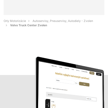
Orly Motorizácie
Autoservisy, Pneuservisy, Autodiely - Zvolen
Volvo Truck Center Zvolen