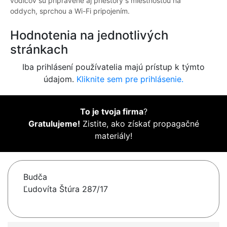
vodičov sú pripravené aj priestory s miestnosťou na
oddych, sprchou a Wi-Fi pripojením.
Hodnotenia na jednotlivých
stránkach
Iba prihlásení používatelia majú prístup k týmto
údajom.
Kliknite sem pre prihlásenie.
To je tvoja firma
?
Gratulujeme!
Zistite, ako získať propagačné
materiály!
Budča
Ľudovíta Štúra 287/17