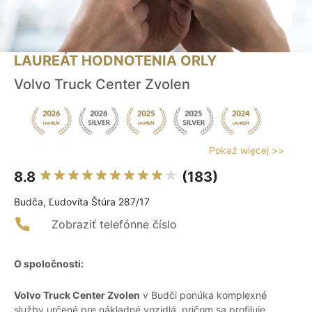
LAUREÁT HODNOTENIA ORLY
Volvo Truck Center Zvolen
Pokaż więcej >>
8.8
(183)
Budča, Ľudovíta Štúra 287/17
Zobraziť telefónne číslo
O spoločnosti:
Volvo Truck Center Zvolen
v Budči ponúka komplexné
služby určené pre nákladné vozidlá, pričom sa profiluje