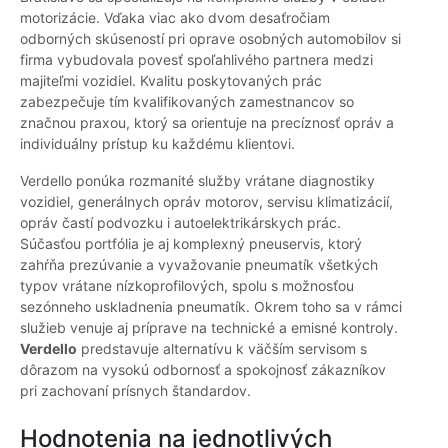
motorizácie. Vďaka viac ako dvom desaťročiam
odborných skúseností pri oprave osobných automobilov si
firma vybudovala povesť spoľahlivého partnera medzi
majiteľmi vozidiel. Kvalitu poskytovaných prác
zabezpečuje tím kvalifikovaných zamestnancov so
značnou praxou, ktorý sa orientuje na precíznosť opráv a
individuálny prístup ku každému klientovi.
Verdello ponúka rozmanité služby vrátane diagnostiky
vozidiel, generálnych opráv motorov, servisu klimatizácií,
opráv častí podvozku i autoelektrikárskych prác.
Súčasťou portfólia je aj komplexný pneuservis, ktorý
zahŕňa prezúvanie a vyvažovanie pneumatík všetkých
typov vrátane nízkoprofilových, spolu s možnosťou
sezónneho uskladnenia pneumatík. Okrem toho sa v rámci
služieb venuje aj príprave na technické a emisné kontroly.
Verdello
predstavuje alternatívu k väčším servisom s
dôrazom na vysokú odbornosť a spokojnosť zákazníkov
pri zachovaní prísnych štandardov.
Hodnotenia na jednotlivých