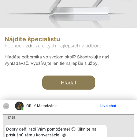
Nájdite špecialistu
Rebríček združuje tých najlepších v odbore
Hľadáte odborníka vo svojom okolí? Skontrolujte náš
vyhľadávač. Využívajte len tie najlepšie služby.
Hľadať
ORLY Motorizácie
Live chat
17:51
Organizátor hodnotenia
Hodnotenie
Kontakt
Dobrý deň, radi Vám pomôžeme! 🙂 Kliknite na
Bright Side Solutions sp. z o.
Laureáti
Kontakt
príslušnú tému konverzácie! 🙂
o. sp. k.
Lista