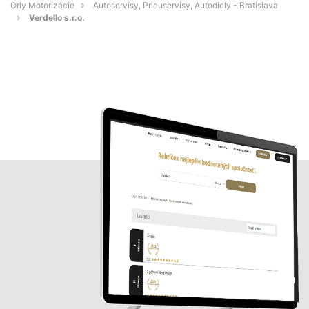
Orly Motorizácie
Autoservisy, Pneuservisy, Autodiely - Bratislava
Verdello s.r.o.