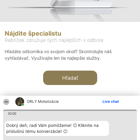
Nájdite špecialistu
Rebríček združuje tých najlepších v odbore
Hľadáte odborníka vo svojom okolí? Skontrolujte náš
vyhľadávač. Využívajte len tie najlepšie služby.
Hľadať
ORLY Motorizácie
Live chat
20:00
Organizátor hodnotenia
Hodnotenie
Kontakt
Dobrý deň, radi Vám pomôžeme! 🙂 Kliknite na
Bright Side Solutions sp. z o.
Laureáti
Kontakt
príslušnú tému konverzácie! 🙂
o. sp. k.
Lista
ul. Ruska 22
wszystkich