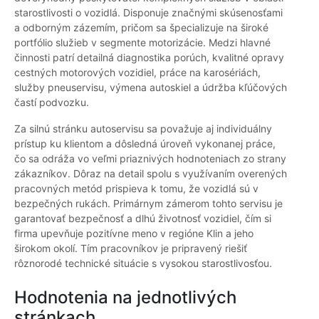
starostlivosti o vozidlá. Disponuje značnými skúsenosťami
a odborným zázemím, pričom sa špecializuje na široké
portfólio služieb v segmente motorizácie. Medzi hlavné
činnosti patrí detailná diagnostika porúch, kvalitné opravy
cestných motorových vozidiel, práce na karosériách,
služby pneuservisu, výmena autoskiel a údržba kľúčových
častí podvozku.
Za silnú stránku autoservisu sa považuje aj individuálny
prístup ku klientom a dôsledná úroveň vykonanej práce,
čo sa odráža vo veľmi priaznivých hodnoteniach zo strany
zákazníkov. Dôraz na detail spolu s využívaním overených
pracovných metód prispieva k tomu, že vozidlá sú v
bezpečných rukách. Primárnym zámerom tohto servisu je
garantovať bezpečnosť a dlhú životnosť vozidiel, čím si
firma upevňuje pozitívne meno v regióne Klin a jeho
širokom okolí. Tím pracovníkov je pripravený riešiť
rôznorodé technické situácie s vysokou starostlivosťou.
Hodnotenia na jednotlivých
stránkach