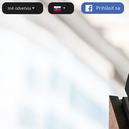
Prihlásiť sa
Iné odvetvia