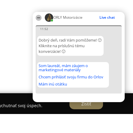
ORLY Motorizácie
Live chat
11:52
Dobrý deň, radi Vám pomôžeme! 🙂
Kliknite na príslušnú tému
konverzácie! 🙂
Som laureát, mám záujem o
marketingové materiály
Chcem prihlásiť svoju firmu do Orlov
Mám inú otátku
Zistiť
vychutnať svoj úspech.