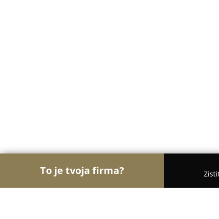
To je tvoja firma?
Zist
Orly Motorizácie
Autoservisy, Pneuservisy, Autod