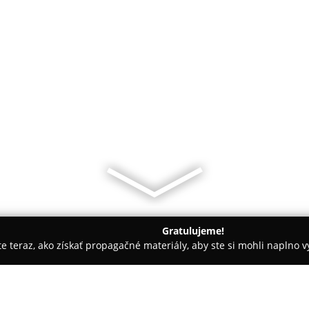
Gratulujeme!
ite teraz, ako získať propagačné materiály, aby ste si mohli naplno 
iely - Seňa
ŠK - Servis - Kaško Stefan