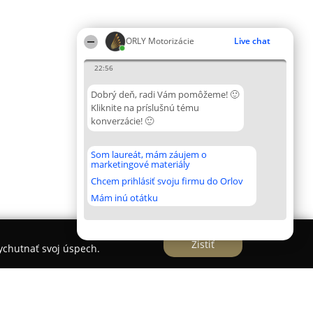
ORLY Motorizácie
Live chat
22:56
Dobrý deň, radi Vám pomôžeme! 🙂
Kliknite na príslušnú tému
konverzácie! 🙂
Som laureát, mám záujem o
marketingové materiály
Chcem prihlásiť svoju firmu do Orlov
Mám inú otátku
Zistiť
vychutnať svoj úspech.