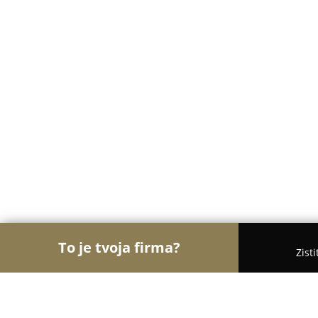
To je tvoja firma?
Zist
Orly Motorizácie
Autoservisy, Pneuservisy, Autod