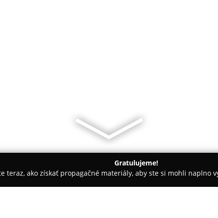
Gratulujeme!
ite teraz, ako získať propagačné materiály, aby ste si mohli naplno 
iely - Banská Bystrica
Čisteniedpf.eu