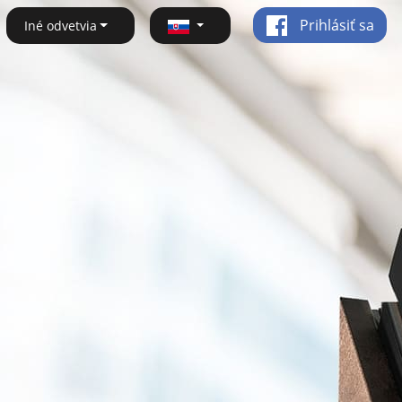
Prihlásiť sa
Iné odvetvia