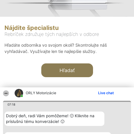
Nájdite špecialistu
Rebríček združuje tých najlepších v odbore
Hľadáte odborníka vo svojom okolí? Skontrolujte náš
vyhľadávač. Využívajte len tie najlepšie služby.
Hľadať
ORLY Motorizácie
Live chat
07:18
Organizátor hodnotenia
Hodnotenie
Kontakt
Dobrý deň, radi Vám pomôžeme! 🙂 Kliknite na
Bright Side Solutions sp. z o.
Laureáti
Kontakt
príslušnú tému konverzácie! 🙂
o. sp. k.
Lista
ul. Ruska 22
wszystkich
Wrocław 50-079
Laureatów