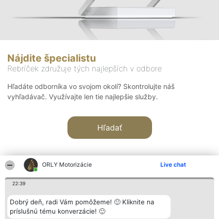
Nájdite špecialistu
Rebríček združuje tých najlepších v odbore
Hľadáte odborníka vo svojom okolí? Skontrolujte náš
vyhľadávač. Využívajte len tie najlepšie služby.
Hľadať
ORLY Motorizácie
Live chat
22:39
Organizátor hodnotenia
Hodnotenie
Kontakt
Dobrý deň, radi Vám pomôžeme! 🙂 Kliknite na
Bright Side Solutions sp. z o.
Laureáti
Kontakt
príslušnú tému konverzácie! 🙂
o. sp. k.
Lista