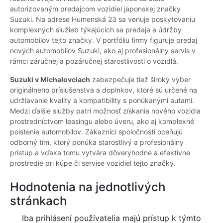
autorizovaným predajcom vozidiel japonskej značky
Suzuki. Na adrese Humenská 23 sa venuje poskytovaniu
komplexných služieb týkajúcich sa predaja a údržby
automobilov tejto značky. V portfóliu firmy figuruje predaj
nových automobilov Suzuki, ako aj profesionálny servis v
rámci záručnej a pozáručnej starostlivosti o vozidlá.
Suzuki v Michalovciach
zabezpečuje tiež široký výber
originálneho príslušenstva a doplnkov, ktoré sú určené na
udržiavanie kvality a kompatibility s ponúkanými autami.
Medzi ďalšie služby patrí možnosť získania nového vozidla
prostredníctvom leasingu alebo úveru, ako aj komplexné
poistenie automobilov. Zákazníci spoločnosti oceňujú
odborný tím, ktorý ponúka starostlivý a profesionálny
prístup a vďaka tomu vytvára dôveryhodné a efektívne
prostredie pri kúpe či servise vozidiel tejto značky.
Hodnotenia na jednotlivých
stránkach
Iba prihlásení používatelia majú prístup k týmto