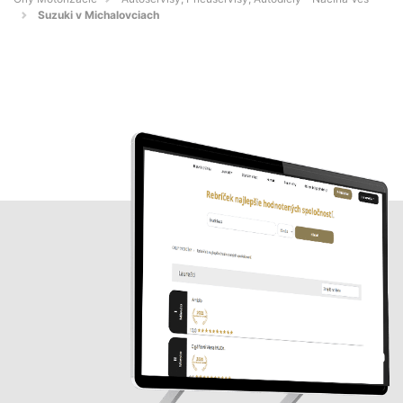
Suzuki v Michalovciach