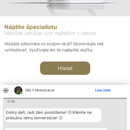
Nájdite špecialistu
Rebríček združuje tých najlepších v odbore
Hľadáte odborníka vo svojom okolí? Skontrolujte náš
vyhľadávač. Využívajte len tie najlepšie služby.
Hľadať
ORLY Motorizácie
Live chat
17:32
Organizátor hodnotenia
Hodnotenie
Kontakt
Dobrý deň, radi Vám pomôžeme! 🙂 Kliknite na
Bright Side Solutions sp. z o.
Laureáti
Kontakt
príslušnú tému konverzácie! 🙂
o. sp. k.
Lista
ul. Ruska 22
wszystkich
Wrocław 50-079
Laureatów