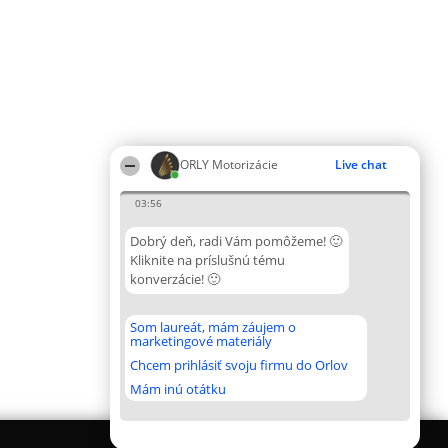
ORLY Motorizácie
Live chat
03:56
Dobrý deň, radi Vám pomôžeme! 🙂
Kliknite na príslušnú tému
konverzácie! 🙂
Som laureát, mám záujem o
marketingové materiály
Chcem prihlásiť svoju firmu do Orlov
Mám inú otátku