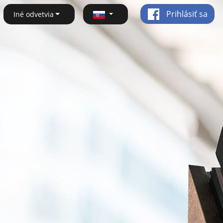
Prihlásiť sa
Iné odvetvia