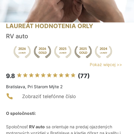
LAUREÁT HODNOTENIA ORLY
RV auto
Pokaż więcej >>
9.8
(77)
Bratislava, Pri Starom Mýte 2
Zobraziť telefónne číslo
O spoločnosti:
Spoločnosť
RV auto
sa orientuje na predaj ojazdených
motorových vozidiel v Bratislave a kladie dôraz na kvalitu i