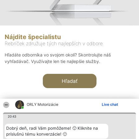
Nájdite špecialistu
Rebríček združuje tých najlepších v odbore
Hľadáte odborníka vo svojom okolí? Skontrolujte náš
vyhľadávač. Využívajte len tie najlepšie služby.
Hľadať
ORLY Motorizácie
Live chat
20:43
Organizátor hodnotenia
Hodnotenie
Kontakt
Dobrý deň, radi Vám pomôžeme! 🙂 Kliknite na
Bright Side Solutions sp. z o.
Laureáti
Kontakt
príslušnú tému konverzácie! 🙂
o. sp. k.
Lista