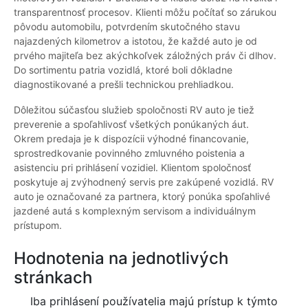
transparentnosť procesov. Klienti môžu počítať so zárukou
pôvodu automobilu, potvrdením skutočného stavu
najazdených kilometrov a istotou, že každé auto je od
prvého majiteľa bez akýchkoľvek záložných práv či dlhov.
Do sortimentu patria vozidlá, ktoré boli dôkladne
diagnostikované a prešli technickou prehliadkou.
Dôležitou súčasťou služieb spoločnosti RV auto je tiež
preverenie a spoľahlivosť všetkých ponúkaných áut.
Okrem predaja je k dispozícii výhodné financovanie,
sprostredkovanie povinného zmluvného poistenia a
asistenciu pri prihlásení vozidiel. Klientom spoločnosť
poskytuje aj zvýhodnený servis pre zakúpené vozidlá. RV
auto je označované za partnera, ktorý ponúka spoľahlivé
jazdené autá s komplexným servisom a individuálnym
prístupom.
Hodnotenia na jednotlivých
stránkach
Iba prihlásení používatelia majú prístup k týmto