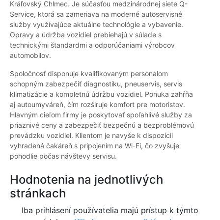
Kráľovský Chlmec. Je súčasťou medzinárodnej siete Q-
Service, ktorá sa zameriava na moderné autoservisné
služby využívajúce aktuálne technológie a vybavenie.
Opravy a údržba vozidiel prebiehajú v súlade s
technickými štandardmi a odporúčaniami výrobcov
automobilov.
Spoločnosť disponuje kvalifikovaným personálom
schopným zabezpečiť diagnostiku, pneuservis, servis
klimatizácie a kompletnú údržbu vozidiel. Ponuka zahŕňa
aj autoumyváreň, čím rozširuje komfort pre motoristov.
Hlavným cieľom firmy je poskytovať spoľahlivé služby za
priaznivé ceny a zabezpečiť bezpečnú a bezproblémovú
prevádzku vozidiel. Klientom je navyše k dispozícii
vyhradená čakáreň s pripojením na Wi-Fi, čo zvyšuje
pohodlie počas návštevy servisu.
Hodnotenia na jednotlivých
stránkach
Iba prihlásení používatelia majú prístup k týmto