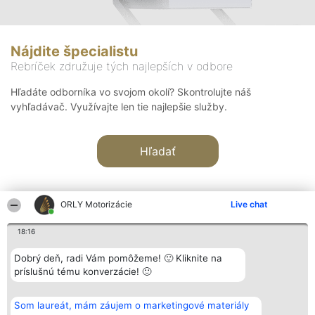
Nájdite špecialistu
Rebríček združuje tých najlepších v odbore
Hľadáte odborníka vo svojom okolí? Skontrolujte náš
vyhľadávač. Využívajte len tie najlepšie služby.
Hľadať
ORLY Motorizácie
Live chat
18:16
Organizátor hodnotenia
Hodnotenie
Kontakt
Dobrý deň, radi Vám pomôžeme! 🙂 Kliknite na
Bright Side Solutions sp. z o.
Laureáti
Kontakt
príslušnú tému konverzácie! 🙂
o. sp. k.
Lista
ul. Ruska 22
wszystkich
Wrocław 50-079
Laureatów
Som laureát, mám záujem o marketingové materiály
KRS 0000749100 | Regon
Podmienky